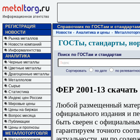
РЕГИСТРАЦИЯ
Справочник по ГОСТам и стандартам
НОВОСТИ
Новости
Аналитика и цены
Металлоторг
Рынка металлов
ГОСТы, стандарты, но
Новости компаний
Информагентства
Поиск по ГОСТам и стандартам
АНАЛИТИКА
Черные металлы
Цветные металлы
Сортировать
по дате
по релевантнос
Драгоценные металлы
Металлолом
Сырье
ФЕР 2001-13 скачать
Статистика
Индекс цен России
Любой размещенный матери
Мировые цены
Цены на биржах
официального издания и п
Вопрос месяца
быть сверен с официальны
Публикации
Цены и прогнозы
гарантируем точного соотв
МЕТАЛЛОТОРГОВЛЯ
актуальности, ни по содер
Металлоторговля