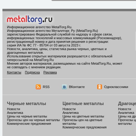
Информационное агентство MetalTorg.Ru
.
Информационное агентство Металлторг. Ру (MetalTorg.Ru)
зарегистрировано Федеральной службой по надзору в сфере связи,
информационных технологий и массовых коммуникаций (Роскомнадзор),
регистрационный номер и дата принятия решения о регистрации:
серия ИА № ФС 77 - 85704 от 03 августа 2023 г.
Новости, аналитика, цены, статистика рынка черных, цветных и
драгоценных металлов.
Использование открытых материалов разрешается с обязательной
гиперссылкой на MetalTorg.Ru
Мнение авторов материалов, размещаемых на сайте MetalTorg.Ru, может
не совпадать с мнением редакции.
Контакты
Подписка
Реклама
RSS
ВКонтакте
Одноклассники
Черные металлы
Цветные металлы
Драгоц
Новости
Новости
Новости
Аналитика
Аналитика
Аналитика
Цены на черные металлы
Цены на цветные металлы
Цены на д
Прогнозы цен на черные металлы
Прогнозы цен на цветные
Прогнозы ц
Коммерческие предложения
металлы
металлы
Коммерческие предложения