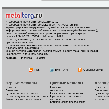
Информационное агентство MetalTorg.Ru
.
Информационное агентство Металлторг. Ру (MetalTorg.Ru)
зарегистрировано Федеральной службой по надзору в сфере связи,
информационных технологий и массовых коммуникаций (Роскомнадзор),
регистрационный номер и дата принятия решения о регистрации:
серия ИА № ФС 77 - 85704 от 03 августа 2023 г.
Новости, аналитика, цены, статистика рынка черных, цветных и
драгоценных металлов.
Использование открытых материалов разрешается с обязательной
гиперссылкой на MetalTorg.Ru
Мнение авторов материалов, размещаемых на сайте MetalTorg.Ru, может
не совпадать с мнением редакции.
Контакты
Подписка
Реклама
RSS
ВКонтакте
Одноклассники
Черные металлы
Цветные металлы
Драгоц
Новости
Новости
Новости
Аналитика
Аналитика
Аналитика
Цены на черные металлы
Цены на цветные металлы
Цены на д
Прогнозы цен на черные металлы
Прогнозы цен на цветные
Прогнозы ц
Коммерческие предложения
металлы
металлы
Коммерческие предложения