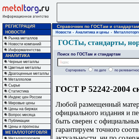
РЕГИСТРАЦИЯ
Справочник по ГОСТам и стандартам
НОВОСТИ
Новости
Аналитика и цены
Металлоторг
Рынка металлов
ГОСТы, стандарты, но
Новости компаний
Информагентства
Поиск по ГОСТам и стандартам
АНАЛИТИКА
Черные металлы
Цветные металлы
Сортировать
по дате
по релевантнос
Драгоценные металлы
Металлолом
Сырье
ГОСТ Р 52242-2004 с
Статистика
Индекс цен России
Любой размещенный матери
Мировые цены
Цены на биржах
официального издания и п
Вопрос месяца
быть сверен с официальны
Публикации
Цены и прогнозы
гарантируем точного соотв
МЕТАЛЛОТОРГОВЛЯ
актуальности, ни по содер
Металлоторговля