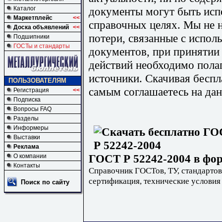
документы могут быть исп
Каталог
Маркетплейс
<<
справочных целях. Мы не н
Доска объявлений
<<
потери, связанные с испо
Подшипники
ГОСТы и стандарты
документов, при принятии
действий необходимо пола
источники. Скачивая бесп
ПОЛЬЗОВАТЕЛЯМ
самым соглашаетесь на дан
Регистрация
<<
Подписка
Вопросы FAQ
Разделы
Информеры
Выставки
Реклама
ГОСТ Р 52242-2004 в фор
О компании
Контакты
Справочник ГОСТов, ТУ, стандартов
сертификация, технические условия
Поиск по сайту