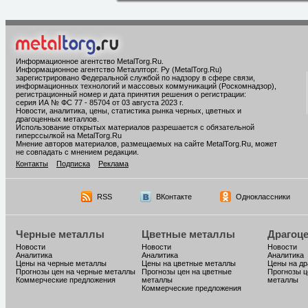
Информационное агентство MetalTorg.Ru
.
Информационное агентство Металлторг. Ру (MetalTorg.Ru)
зарегистрировано Федеральной службой по надзору в сфере связи,
информационных технологий и массовых коммуникаций (Роскомнадзор),
регистрационный номер и дата принятия решения о регистрации:
серия ИА № ФС 77 - 85704 от 03 августа 2023 г.
Новости, аналитика, цены, статистика рынка черных, цветных и
драгоценных металлов.
Использование открытых материалов разрешается с обязательной
гиперссылкой на MetalTorg.Ru
Мнение авторов материалов, размещаемых на сайте MetalTorg.Ru, может
не совпадать с мнением редакции.
Контакты
Подписка
Реклама
RSS
ВКонтакте
Одноклассники
Черные металлы
Цветные металлы
Драгоц
Новости
Новости
Новости
Аналитика
Аналитика
Аналитика
Цены на черные металлы
Цены на цветные металлы
Цены на д
Прогнозы цен на черные металлы
Прогнозы цен на цветные
Прогнозы ц
Коммерческие предложения
металлы
металлы
Коммерческие предложения