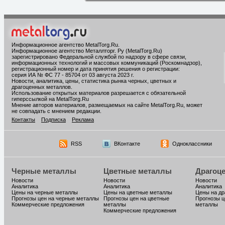
Информационное агентство MetalTorg.Ru
.
Информационное агентство Металлторг. Ру (MetalTorg.Ru)
зарегистрировано Федеральной службой по надзору в сфере связи,
информационных технологий и массовых коммуникаций (Роскомнадзор),
регистрационный номер и дата принятия решения о регистрации:
серия ИА № ФС 77 - 85704 от 03 августа 2023 г.
Новости, аналитика, цены, статистика рынка черных, цветных и
драгоценных металлов.
Использование открытых материалов разрешается с обязательной
гиперссылкой на MetalTorg.Ru
Мнение авторов материалов, размещаемых на сайте MetalTorg.Ru, может
не совпадать с мнением редакции.
Контакты
Подписка
Реклама
RSS
ВКонтакте
Одноклассники
Черные металлы
Цветные металлы
Драгоц
Новости
Новости
Новости
Аналитика
Аналитика
Аналитика
Цены на черные металлы
Цены на цветные металлы
Цены на д
Прогнозы цен на черные металлы
Прогнозы цен на цветные
Прогнозы ц
Коммерческие предложения
металлы
металлы
Коммерческие предложения