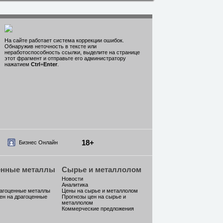
На сайте работает система коррекции ошибок.
Обнаружив неточность в тексте или
неработоспособность ссылки, выделите на странице
этот фрагмент и отправьте его администратору
нажатием
Ctrl
+
Enter
.
18+
Бизнес Онлайн
енные металлы
Сырье и металлолом
Новости
Аналитика
рагоценные металлы
Цены на сырье и металлолом
ен на драгоценные
Прогнозы цен на сырье и
металлолом
Коммерческие предложения