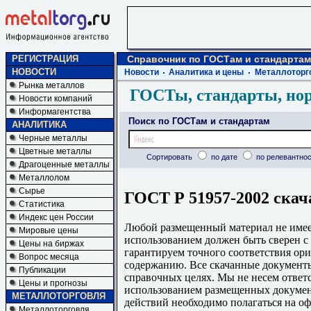
РЕГИСТРАЦИЯ
Справочник по ГОСТам и стандартам
НОВОСТИ
Новости
Аналитика и цены
Металлоторг
Рынка металлов
ГОСТы, стандарты, но
Новости компаний
Информагентства
Поиск по ГОСТам и стандартам
АНАЛИТИКА
Черные металлы
Цветные металлы
Сортировать
по дате
по релевантнос
Драгоценные металлы
Металлолом
Сырье
ГОСТ Р 51957-2002 скач
Статистика
Индекс цен России
Любой размещенный материал не имеет
Мировые цены
использованием должен быть сверен 
Цены на биржах
гарантируем точного соответствия ори
Вопрос месяца
содержанию. Все скачанные документы
Публикации
справочных целях. Мы не несем ответс
Цены и прогнозы
использованием размещенных докумен
МЕТАЛЛОТОРГОВЛЯ
действий необходимо полагаться на о
Металлоторговля