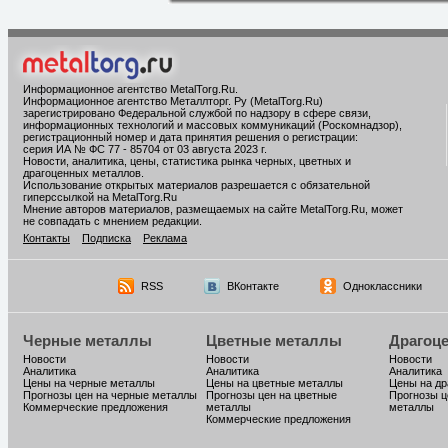
Информационное агентство MetalTorg.Ru
.
Информационное агентство Металлторг. Ру (MetalTorg.Ru)
зарегистрировано Федеральной службой по надзору в сфере связи,
информационных технологий и массовых коммуникаций (Роскомнадзор),
регистрационный номер и дата принятия решения о регистрации:
серия ИА № ФС 77 - 85704 от 03 августа 2023 г.
Новости, аналитика, цены, статистика рынка черных, цветных и
драгоценных металлов.
Использование открытых материалов разрешается с обязательной
гиперссылкой на MetalTorg.Ru
Мнение авторов материалов, размещаемых на сайте MetalTorg.Ru, может
не совпадать с мнением редакции.
Контакты
Подписка
Реклама
RSS
ВКонтакте
Одноклассники
Черные металлы
Цветные металлы
Драгоц
Новости
Новости
Новости
Аналитика
Аналитика
Аналитика
Цены на черные металлы
Цены на цветные металлы
Цены на д
Прогнозы цен на черные металлы
Прогнозы цен на цветные
Прогнозы ц
Коммерческие предложения
металлы
металлы
Коммерческие предложения