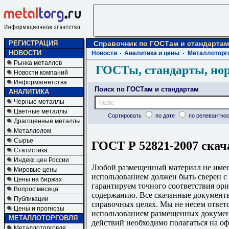
РЕГИСТРАЦИЯ
Справочник по ГОСТам и стандартам
НОВОСТИ
Новости
Аналитика и цены
Металлоторг
Рынка металлов
ГОСТы, стандарты, но
Новости компаний
Информагентства
Поиск по ГОСТам и стандартам
АНАЛИТИКА
Черные металлы
Цветные металлы
Сортировать
по дате
по релевантнос
Драгоценные металлы
Металлолом
Сырье
ГОСТ Р 52821-2007 скач
Статистика
Индекс цен России
Любой размещенный материал не имеет
Мировые цены
использованием должен быть сверен 
Цены на биржах
гарантируем точного соответствия ори
Вопрос месяца
содержанию. Все скачанные документы
Публикации
справочных целях. Мы не несем ответс
Цены и прогнозы
использованием размещенных докумен
МЕТАЛЛОТОРГОВЛЯ
действий необходимо полагаться на о
Металлоторговля