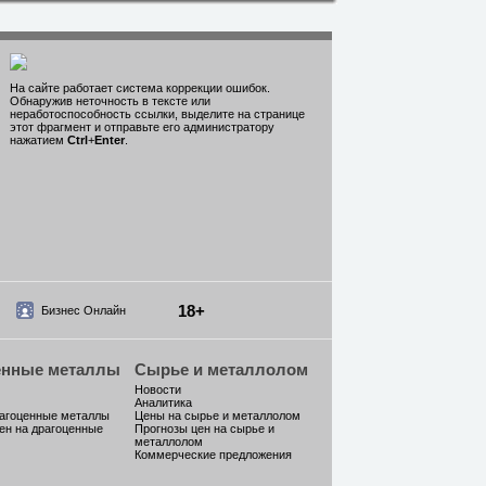
На сайте работает система коррекции ошибок.
Обнаружив неточность в тексте или
неработоспособность ссылки, выделите на странице
этот фрагмент и отправьте его администратору
нажатием
Ctrl
+
Enter
.
18+
Бизнес Онлайн
енные металлы
Сырье и металлолом
Новости
Аналитика
рагоценные металлы
Цены на сырье и металлолом
ен на драгоценные
Прогнозы цен на сырье и
металлолом
Коммерческие предложения