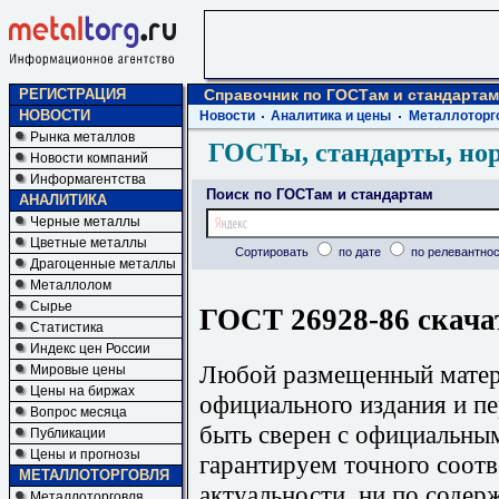
РЕГИСТРАЦИЯ
Справочник по ГОСТам и стандартам
НОВОСТИ
Новости
Аналитика и цены
Металлоторг
Рынка металлов
ГОСТы, стандарты, но
Новости компаний
Информагентства
Поиск по ГОСТам и стандартам
АНАЛИТИКА
Черные металлы
Цветные металлы
Сортировать
по дате
по релевантнос
Драгоценные металлы
Металлолом
Сырье
ГОСТ 26928-86 скача
Статистика
Индекс цен России
Любой размещенный матери
Мировые цены
Цены на биржах
официального издания и п
Вопрос месяца
быть сверен с официальны
Публикации
Цены и прогнозы
гарантируем точного соотв
МЕТАЛЛОТОРГОВЛЯ
актуальности, ни по содер
Металлоторговля