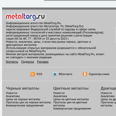
Информационное агентство MetalTorg.Ru
.
Информационное агентство Металлторг. Ру (MetalTorg.Ru)
зарегистрировано Федеральной службой по надзору в сфере связи,
информационных технологий и массовых коммуникаций (Роскомнадзор),
регистрационный номер и дата принятия решения о регистрации:
серия ИА № ФС 77 - 85704 от 03 августа 2023 г.
Новости, аналитика, цены, статистика рынка черных, цветных и
драгоценных металлов.
Использование открытых материалов разрешается с обязательной
гиперссылкой на MetalTorg.Ru
Мнение авторов материалов, размещаемых на сайте MetalTorg.Ru, может
не совпадать с мнением редакции.
Контакты
Подписка
Реклама
RSS
ВКонтакте
Одноклассники
Черные металлы
Цветные металлы
Драгоц
Новости
Новости
Новости
Аналитика
Аналитика
Аналитика
Цены на черные металлы
Цены на цветные металлы
Цены на д
Прогнозы цен на черные металлы
Прогнозы цен на цветные
Прогнозы ц
Коммерческие предложения
металлы
металлы
Коммерческие предложения