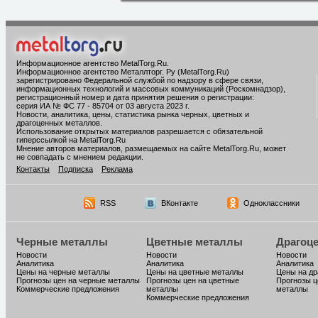
Информационное агентство MetalTorg.Ru
.
Информационное агентство Металлторг. Ру (MetalTorg.Ru)
зарегистрировано Федеральной службой по надзору в сфере связи,
информационных технологий и массовых коммуникаций (Роскомнадзор),
регистрационный номер и дата принятия решения о регистрации:
серия ИА № ФС 77 - 85704 от 03 августа 2023 г.
Новости, аналитика, цены, статистика рынка черных, цветных и
драгоценных металлов.
Использование открытых материалов разрешается с обязательной
гиперссылкой на MetalTorg.Ru
Мнение авторов материалов, размещаемых на сайте MetalTorg.Ru, может
не совпадать с мнением редакции.
Контакты
Подписка
Реклама
RSS
ВКонтакте
Одноклассники
Черные металлы
Цветные металлы
Драгоц
Новости
Новости
Новости
Аналитика
Аналитика
Аналитика
Цены на черные металлы
Цены на цветные металлы
Цены на д
Прогнозы цен на черные металлы
Прогнозы цен на цветные
Прогнозы ц
Коммерческие предложения
металлы
металлы
Коммерческие предложения