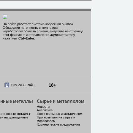
На сайте работает система коррекции ошибок.
Обнаружив неточность в тексте или
неработоспособность ссылки, выделите на странице
этот фрагмент и отправьте его администратору
нажатием
Ctrl
+
Enter
.
18+
Бизнес Онлайн
енные металлы
Сырье и металлолом
Новости
Аналитика
рагоценные металлы
Цены на сырье и металлолом
ен на драгоценные
Прогнозы цен на сырье и
металлолом
Коммерческие предложения