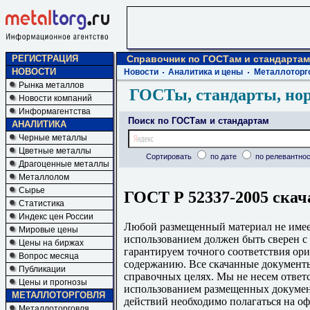
РЕГИСТРАЦИЯ
Справочник по ГОСТам и стандартам
НОВОСТИ
Новости
Аналитика и цены
Металлоторг
Рынка металлов
ГОСТы, стандарты, но
Новости компаний
Информагентства
Поиск по ГОСТам и стандартам
АНАЛИТИКА
Черные металлы
Цветные металлы
Сортировать
по дате
по релевантнос
Драгоценные металлы
Металлолом
Сырье
ГОСТ Р 52337-2005 скач
Статистика
Индекс цен России
Любой размещенный материал не имеет
Мировые цены
использованием должен быть сверен 
Цены на биржах
гарантируем точного соответствия ори
Вопрос месяца
содержанию. Все скачанные документы
Публикации
справочных целях. Мы не несем ответс
Цены и прогнозы
использованием размещенных докумен
МЕТАЛЛОТОРГОВЛЯ
действий необходимо полагаться на о
Металлоторговля