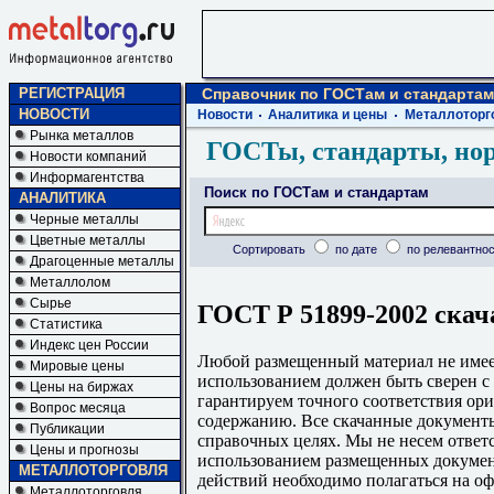
РЕГИСТРАЦИЯ
Справочник по ГОСТам и стандартам
НОВОСТИ
Новости
Аналитика и цены
Металлоторг
Рынка металлов
ГОСТы, стандарты, но
Новости компаний
Информагентства
Поиск по ГОСТам и стандартам
АНАЛИТИКА
Черные металлы
Цветные металлы
Сортировать
по дате
по релевантнос
Драгоценные металлы
Металлолом
Сырье
ГОСТ Р 51899-2002 скач
Статистика
Индекс цен России
Любой размещенный материал не имеет
Мировые цены
использованием должен быть сверен 
Цены на биржах
гарантируем точного соответствия ори
Вопрос месяца
содержанию. Все скачанные документы
Публикации
справочных целях. Мы не несем ответс
Цены и прогнозы
использованием размещенных докумен
МЕТАЛЛОТОРГОВЛЯ
действий необходимо полагаться на о
Металлоторговля