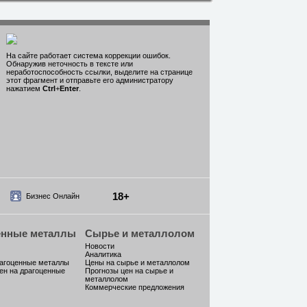
На сайте работает система коррекции ошибок.
Обнаружив неточность в тексте или
неработоспособность ссылки, выделите на странице
этот фрагмент и отправьте его администратору
нажатием
Ctrl
+
Enter
.
18+
Бизнес Онлайн
енные металлы
Сырье и металлолом
Новости
Аналитика
рагоценные металлы
Цены на сырье и металлолом
ен на драгоценные
Прогнозы цен на сырье и
металлолом
Коммерческие предложения