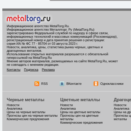
Информационное агентство MetalTorg.Ru
.
Информационное агентство Металлторг. Ру (MetalTorg.Ru)
зарегистрировано Федеральной службой по надзору в сфере связи,
информационных технологий и массовых коммуникаций (Роскомнадзор),
регистрационный номер и дата принятия решения о регистрации:
серия ИА № ФС 77 - 85704 от 03 августа 2023 г.
Новости, аналитика, цены, статистика рынка черных, цветных и
драгоценных металлов.
Использование открытых материалов разрешается с обязательной
гиперссылкой на MetalTorg.Ru
Мнение авторов материалов, размещаемых на сайте MetalTorg.Ru, может
не совпадать с мнением редакции.
Контакты
Подписка
Реклама
RSS
ВКонтакте
Одноклассники
Черные металлы
Цветные металлы
Драгоц
Новости
Новости
Новости
Аналитика
Аналитика
Аналитика
Цены на черные металлы
Цены на цветные металлы
Цены на д
Прогнозы цен на черные металлы
Прогнозы цен на цветные
Прогнозы ц
Коммерческие предложения
металлы
металлы
Коммерческие предложения