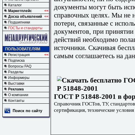
документы могут быть исп
Каталог
Маркетплейс
<<
справочных целях. Мы не н
Доска объявлений
<<
потери, связанные с испо
Подшипники
ГОСТы и стандарты
документов, при принятии
действий необходимо пола
источники. Скачивая бесп
ПОЛЬЗОВАТЕЛЯМ
самым соглашаетесь на дан
Регистрация
<<
Подписка
Вопросы FAQ
Разделы
Информеры
Выставки
Реклама
ГОСТ Р 51848-2001 в фор
О компании
Контакты
Справочник ГОСТов, ТУ, стандартов
сертификация, технические условия
Поиск по сайту