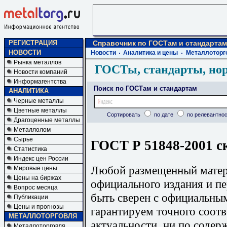
РЕГИСТРАЦИЯ
Справочник по ГОСТам и стандартам
НОВОСТИ
Новости
Аналитика и цены
Металлоторг
Рынка металлов
ГОСТы, стандарты, но
Новости компаний
Информагентства
Поиск по ГОСТам и стандартам
АНАЛИТИКА
Черные металлы
Цветные металлы
Сортировать
по дате
по релевантнос
Драгоценные металлы
Металлолом
Сырье
ГОСТ Р 51848-2001 с
Статистика
Индекс цен России
Любой размещенный матери
Мировые цены
Цены на биржах
официального издания и п
Вопрос месяца
быть сверен с официальны
Публикации
Цены и прогнозы
гарантируем точного соотв
МЕТАЛЛОТОРГОВЛЯ
актуальности, ни по содер
Металлоторговля