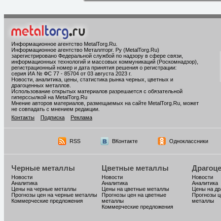
Информационное агентство MetalTorg.Ru
.
Информационное агентство Металлторг. Ру (MetalTorg.Ru)
зарегистрировано Федеральной службой по надзору в сфере связи,
информационных технологий и массовых коммуникаций (Роскомнадзор),
регистрационный номер и дата принятия решения о регистрации:
серия ИА № ФС 77 - 85704 от 03 августа 2023 г.
Новости, аналитика, цены, статистика рынка черных, цветных и
драгоценных металлов.
Использование открытых материалов разрешается с обязательной
гиперссылкой на MetalTorg.Ru
Мнение авторов материалов, размещаемых на сайте MetalTorg.Ru, может
не совпадать с мнением редакции.
Контакты
Подписка
Реклама
RSS
ВКонтакте
Одноклассники
Черные металлы
Цветные металлы
Драгоц
Новости
Новости
Новости
Аналитика
Аналитика
Аналитика
Цены на черные металлы
Цены на цветные металлы
Цены на д
Прогнозы цен на черные металлы
Прогнозы цен на цветные
Прогнозы ц
Коммерческие предложения
металлы
металлы
Коммерческие предложения