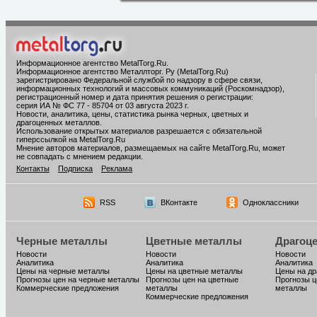
Информационное агентство MetalTorg.Ru
.
Информационное агентство Металлторг. Ру (MetalTorg.Ru)
зарегистрировано Федеральной службой по надзору в сфере связи,
информационных технологий и массовых коммуникаций (Роскомнадзор),
регистрационный номер и дата принятия решения о регистрации:
серия ИА № ФС 77 - 85704 от 03 августа 2023 г.
Новости, аналитика, цены, статистика рынка черных, цветных и
драгоценных металлов.
Использование открытых материалов разрешается с обязательной
гиперссылкой на MetalTorg.Ru
Мнение авторов материалов, размещаемых на сайте MetalTorg.Ru, может
не совпадать с мнением редакции.
Контакты
Подписка
Реклама
RSS
ВКонтакте
Одноклассники
Черные металлы
Цветные металлы
Драгоц
Новости
Новости
Новости
Аналитика
Аналитика
Аналитика
Цены на черные металлы
Цены на цветные металлы
Цены на д
Прогнозы цен на черные металлы
Прогнозы цен на цветные
Прогнозы ц
Коммерческие предложения
металлы
металлы
Коммерческие предложения