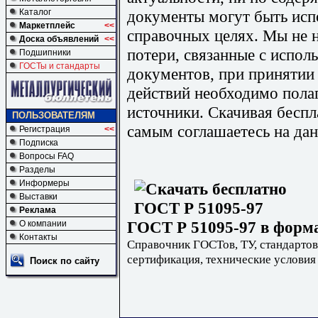
документы могут быть исп
Каталог
Маркетплейс
<<
справочных целях. Мы не н
Доска объявлений
<<
потери, связанные с испо
Подшипники
ГОСТы и стандарты
документов, при принятии
действий необходимо пола
источники. Скачивая бесп
ПОЛЬЗОВАТЕЛЯМ
самым соглашаетесь на дан
Регистрация
<<
Подписка
Вопросы FAQ
Разделы
Информеры
Выставки
Реклама
ГОСТ Р 51095-97 в форма
О компании
Контакты
Справочник ГОСТов, ТУ, стандартов
сертификация, технические условия
Поиск по сайту