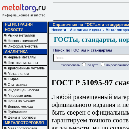
РЕГИСТРАЦИЯ
Справочник по ГОСТам и стандартам
НОВОСТИ
Новости
Аналитика и цены
Металлоторг
Рынка металлов
ГОСТы, стандарты, но
Новости компаний
Информагентства
Поиск по ГОСТам и стандартам
АНАЛИТИКА
Черные металлы
Цветные металлы
Сортировать
по дате
по релевантнос
Драгоценные металлы
Металлолом
Сырье
ГОСТ Р 51095-97 ска
Статистика
Индекс цен России
Любой размещенный матери
Мировые цены
Цены на биржах
официального издания и п
Вопрос месяца
быть сверен с официальны
Публикации
Цены и прогнозы
гарантируем точного соотв
МЕТАЛЛОТОРГОВЛЯ
актуальности, ни по содер
Металлоторговля