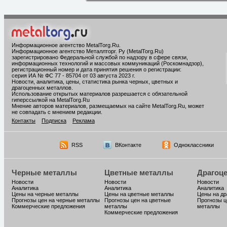
Информационное агентство MetalTorg.Ru
.
Информационное агентство Металлторг. Ру (MetalTorg.Ru)
зарегистрировано Федеральной службой по надзору в сфере связи,
информационных технологий и массовых коммуникаций (Роскомнадзор),
регистрационный номер и дата принятия решения о регистрации:
серия ИА № ФС 77 - 85704 от 03 августа 2023 г.
Новости, аналитика, цены, статистика рынка черных, цветных и
драгоценных металлов.
Использование открытых материалов разрешается с обязательной
гиперссылкой на MetalTorg.Ru
Мнение авторов материалов, размещаемых на сайте MetalTorg.Ru, может
не совпадать с мнением редакции.
Контакты
Подписка
Реклама
RSS
ВКонтакте
Одноклассники
Черные металлы
Цветные металлы
Драгоц
Новости
Новости
Новости
Аналитика
Аналитика
Аналитика
Цены на черные металлы
Цены на цветные металлы
Цены на д
Прогнозы цен на черные металлы
Прогнозы цен на цветные
Прогнозы ц
Коммерческие предложения
металлы
металлы
Коммерческие предложения