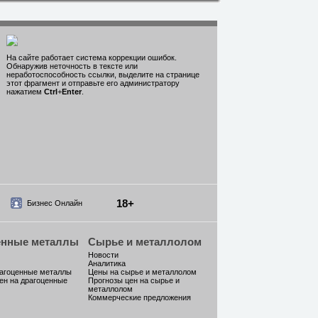
На сайте работает система коррекции ошибок.
Обнаружив неточность в тексте или
неработоспособность ссылки, выделите на странице
этот фрагмент и отправьте его администратору
нажатием
Ctrl
+
Enter
.
18+
Бизнес Онлайн
енные металлы
Сырье и металлолом
Новости
Аналитика
рагоценные металлы
Цены на сырье и металлолом
ен на драгоценные
Прогнозы цен на сырье и
металлолом
Коммерческие предложения