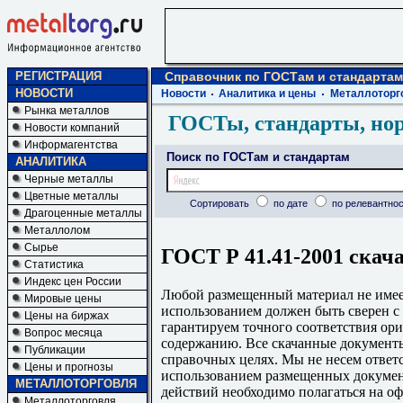
РЕГИСТРАЦИЯ
Справочник по ГОСТам и стандартам
НОВОСТИ
Новости
Аналитика и цены
Металлоторг
Рынка металлов
ГОСТы, стандарты, но
Новости компаний
Информагентства
Поиск по ГОСТам и стандартам
АНАЛИТИКА
Черные металлы
Цветные металлы
Сортировать
по дате
по релевантнос
Драгоценные металлы
Металлолом
Сырье
ГОСТ Р 41.41-2001 скач
Статистика
Индекс цен России
Любой размещенный материал не имеет
Мировые цены
использованием должен быть сверен 
Цены на биржах
гарантируем точного соответствия ори
Вопрос месяца
содержанию. Все скачанные документы
Публикации
справочных целях. Мы не несем ответс
Цены и прогнозы
использованием размещенных докумен
МЕТАЛЛОТОРГОВЛЯ
действий необходимо полагаться на о
Металлоторговля