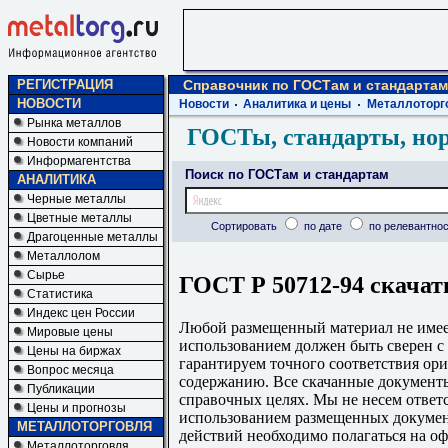
РЕГИСТРАЦИЯ
Справочник по ГОСТам и стандартам
НОВОСТИ
Новости
Аналитика и цены
Металлоторг
Рынка металлов
ГОСТы, стандарты, но
Новости компаний
Информагентства
Поиск по ГОСТам и стандартам
АНАЛИТИКА
Черные металлы
Цветные металлы
Сортировать
по дате
по релевантнос
Драгоценные металлы
Металлолом
Сырье
ГОСТ Р 50712-94 скачат
Статистика
Индекс цен России
Любой размещенный материал не имеет
Мировые цены
использованием должен быть сверен 
Цены на биржах
гарантируем точного соответствия ори
Вопрос месяца
содержанию. Все скачанные документы
Публикации
справочных целях. Мы не несем ответс
Цены и прогнозы
использованием размещенных докумен
МЕТАЛЛОТОРГОВЛЯ
действий необходимо полагаться на о
Металлоторговля