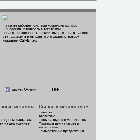
На сайте работает система коррекции ошибок.
Обнаружив неточность в тексте или
неработоспособность ссылки, выделите на странице
этот фрагмент и отправьте его администратору
нажатием
Ctrl
+
Enter
.
18+
Бизнес Онлайн
енные металлы
Сырье и металлолом
Новости
Аналитика
рагоценные металлы
Цены на сырье и металлолом
ен на драгоценные
Прогнозы цен на сырье и
металлолом
Коммерческие предложения