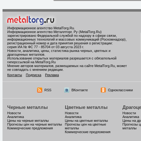
Информационное агентство MetalTorg.Ru
.
Информационное агентство Металлторг. Ру (MetalTorg.Ru)
зарегистрировано Федеральной службой по надзору в сфере связи,
информационных технологий и массовых коммуникаций (Роскомнадзор),
регистрационный номер и дата принятия решения о регистрации:
серия ИА № ФС 77 - 85704 от 03 августа 2023 г.
Новости, аналитика, цены, статистика рынка черных, цветных и
драгоценных металлов.
Использование открытых материалов разрешается с обязательной
гиперссылкой на MetalTorg.Ru
Мнение авторов материалов, размещаемых на сайте MetalTorg.Ru, может
не совпадать с мнением редакции.
Контакты
Подписка
Реклама
RSS
ВКонтакте
Одноклассники
Черные металлы
Цветные металлы
Драгоц
Новости
Новости
Новости
Аналитика
Аналитика
Аналитика
Цены на черные металлы
Цены на цветные металлы
Цены на д
Прогнозы цен на черные металлы
Прогнозы цен на цветные
Прогнозы ц
Коммерческие предложения
металлы
металлы
Коммерческие предложения