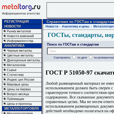
РЕГИСТРАЦИЯ
Справочник по ГОСТам и стандартам
НОВОСТИ
Новости
Аналитика и цены
Металлоторг
Рынка металлов
ГОСТы, стандарты, но
Новости компаний
Информагентства
Поиск по ГОСТам и стандартам
АНАЛИТИКА
Черные металлы
Цветные металлы
Сортировать
по дате
по релевантнос
Драгоценные металлы
Металлолом
Сырье
ГОСТ Р 51050-97 скачат
Статистика
Индекс цен России
Любой размещенный материал не имеет
Мировые цены
использованием должен быть сверен 
Цены на биржах
гарантируем точного соответствия ори
Вопрос месяца
содержанию. Все скачанные документы
Публикации
справочных целях. Мы не несем ответс
Цены и прогнозы
использованием размещенных докумен
МЕТАЛЛОТОРГОВЛЯ
действий необходимо полагаться на о
Металлоторговля