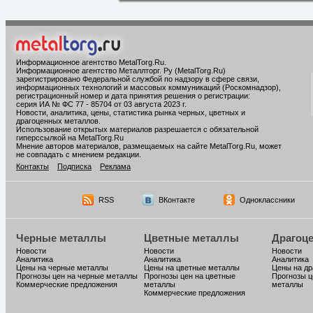
Информационное агентство MetalTorg.Ru
.
Информационное агентство Металлторг. Ру (MetalTorg.Ru)
зарегистрировано Федеральной службой по надзору в сфере связи,
информационных технологий и массовых коммуникаций (Роскомнадзор),
регистрационный номер и дата принятия решения о регистрации:
серия ИА № ФС 77 - 85704 от 03 августа 2023 г.
Новости, аналитика, цены, статистика рынка черных, цветных и
драгоценных металлов.
Использование открытых материалов разрешается с обязательной
гиперссылкой на MetalTorg.Ru
Мнение авторов материалов, размещаемых на сайте MetalTorg.Ru, может
не совпадать с мнением редакции.
Контакты
Подписка
Реклама
RSS
ВКонтакте
Одноклассники
Черные металлы
Цветные металлы
Драгоц
Новости
Новости
Новости
Аналитика
Аналитика
Аналитика
Цены на черные металлы
Цены на цветные металлы
Цены на д
Прогнозы цен на черные металлы
Прогнозы цен на цветные
Прогнозы ц
Коммерческие предложения
металлы
металлы
Коммерческие предложения