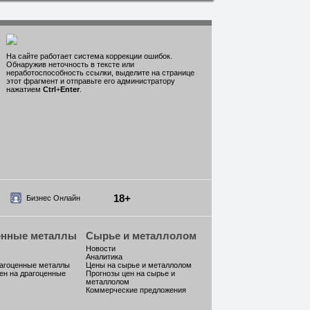
На сайте работает система коррекции ошибок.
Обнаружив неточность в тексте или
неработоспособность ссылки, выделите на странице
этот фрагмент и отправьте его администратору
нажатием
Ctrl
+
Enter
.
18+
Бизнес Онлайн
енные металлы
Сырье и металлолом
Новости
Аналитика
рагоценные металлы
Цены на сырье и металлолом
ен на драгоценные
Прогнозы цен на сырье и
металлолом
Коммерческие предложения