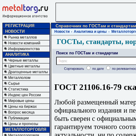
РЕГИСТРАЦИЯ
Справочник по ГОСТам и стандартам
НОВОСТИ
Новости
Аналитика и цены
Металлоторг
Рынка металлов
ГОСТы, стандарты, но
Новости компаний
Информагентства
Поиск по ГОСТам и стандартам
АНАЛИТИКА
Черные металлы
Цветные металлы
Сортировать
по дате
по релевантнос
Драгоценные металлы
Металлолом
Сырье
ГОСТ 21106.16-79 ска
Статистика
Индекс цен России
Любой размещенный матери
Мировые цены
Цены на биржах
официального издания и п
Вопрос месяца
быть сверен с официальны
Публикации
Цены и прогнозы
гарантируем точного соотв
МЕТАЛЛОТОРГОВЛЯ
актуальности, ни по содер
Металлоторговля