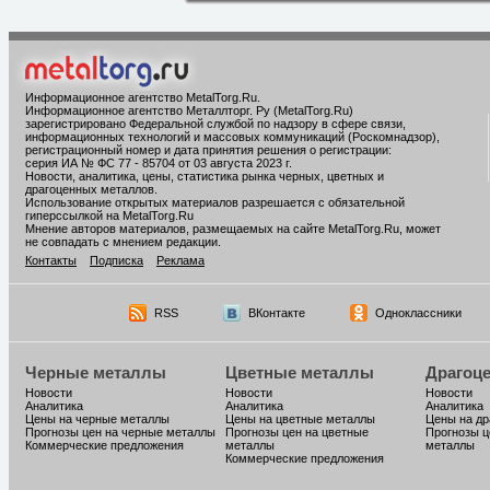
Информационное агентство MetalTorg.Ru
.
Информационное агентство Металлторг. Ру (MetalTorg.Ru)
зарегистрировано Федеральной службой по надзору в сфере связи,
информационных технологий и массовых коммуникаций (Роскомнадзор),
регистрационный номер и дата принятия решения о регистрации:
серия ИА № ФС 77 - 85704 от 03 августа 2023 г.
Новости, аналитика, цены, статистика рынка черных, цветных и
драгоценных металлов.
Использование открытых материалов разрешается с обязательной
гиперссылкой на MetalTorg.Ru
Мнение авторов материалов, размещаемых на сайте MetalTorg.Ru, может
не совпадать с мнением редакции.
Контакты
Подписка
Реклама
RSS
ВКонтакте
Одноклассники
Черные металлы
Цветные металлы
Драгоц
Новости
Новости
Новости
Аналитика
Аналитика
Аналитика
Цены на черные металлы
Цены на цветные металлы
Цены на д
Прогнозы цен на черные металлы
Прогнозы цен на цветные
Прогнозы ц
Коммерческие предложения
металлы
металлы
Коммерческие предложения