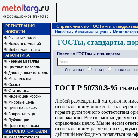
РЕГИСТРАЦИЯ
Справочник по ГОСТам и стандартам
НОВОСТИ
Новости
Аналитика и цены
Металлоторг
Рынка металлов
ГОСТы, стандарты, но
Новости компаний
Информагентства
Поиск по ГОСТам и стандартам
АНАЛИТИКА
Черные металлы
Цветные металлы
Сортировать
по дате
по релевантнос
Драгоценные металлы
Металлолом
Сырье
ГОСТ Р 50730.3-95 скач
Статистика
Индекс цен России
Любой размещенный материал не имеет
Мировые цены
использованием должен быть сверен 
Цены на биржах
гарантируем точного соответствия ори
Вопрос месяца
содержанию. Все скачанные документы
Публикации
справочных целях. Мы не несем ответс
Цены и прогнозы
использованием размещенных докумен
МЕТАЛЛОТОРГОВЛЯ
действий необходимо полагаться на о
Металлоторговля