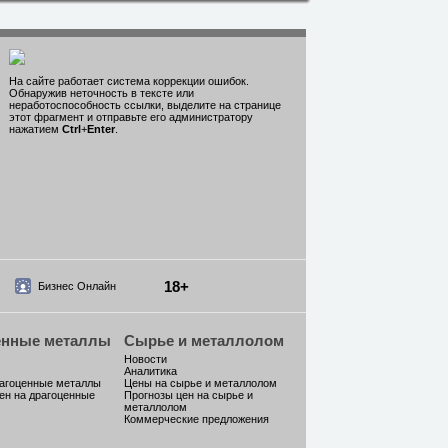
На сайте работает система коррекции ошибок.
Обнаружив неточность в тексте или
неработоспособность ссылки, выделите на странице
этот фрагмент и отправьте его администратору
нажатием
Ctrl
+
Enter
.
18+
Бизнес Онлайн
енные металлы
Сырье и металлолом
Новости
Аналитика
рагоценные металлы
Цены на сырье и металлолом
ен на драгоценные
Прогнозы цен на сырье и
металлолом
Коммерческие предложения