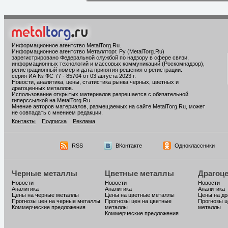
Информационное агентство MetalTorg.Ru
.
Информационное агентство Металлторг. Ру (MetalTorg.Ru)
зарегистрировано Федеральной службой по надзору в сфере связи,
информационных технологий и массовых коммуникаций (Роскомнадзор),
регистрационный номер и дата принятия решения о регистрации:
серия ИА № ФС 77 - 85704 от 03 августа 2023 г.
Новости, аналитика, цены, статистика рынка черных, цветных и
драгоценных металлов.
Использование открытых материалов разрешается с обязательной
гиперссылкой на MetalTorg.Ru
Мнение авторов материалов, размещаемых на сайте MetalTorg.Ru, может
не совпадать с мнением редакции.
Контакты
Подписка
Реклама
RSS
ВКонтакте
Одноклассники
Черные металлы
Цветные металлы
Драгоц
Новости
Новости
Новости
Аналитика
Аналитика
Аналитика
Цены на черные металлы
Цены на цветные металлы
Цены на д
Прогнозы цен на черные металлы
Прогнозы цен на цветные
Прогнозы ц
Коммерческие предложения
металлы
металлы
Коммерческие предложения