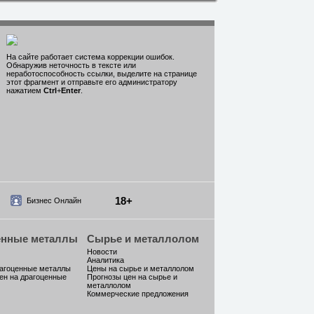
На сайте работает система коррекции ошибок.
Обнаружив неточность в тексте или
неработоспособность ссылки, выделите на странице
этот фрагмент и отправьте его администратору
нажатием
Ctrl
+
Enter
.
18+
Бизнес Онлайн
енные металлы
Сырье и металлолом
Новости
Аналитика
рагоценные металлы
Цены на сырье и металлолом
ен на драгоценные
Прогнозы цен на сырье и
металлолом
Коммерческие предложения