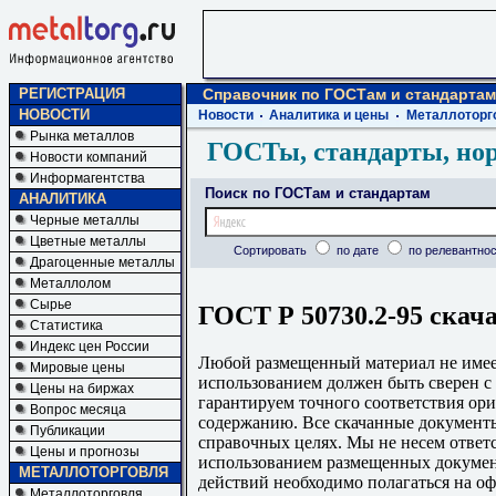
РЕГИСТРАЦИЯ
Справочник по ГОСТам и стандартам
НОВОСТИ
Новости
Аналитика и цены
Металлоторг
Рынка металлов
ГОСТы, стандарты, но
Новости компаний
Информагентства
Поиск по ГОСТам и стандартам
АНАЛИТИКА
Черные металлы
Цветные металлы
Сортировать
по дате
по релевантнос
Драгоценные металлы
Металлолом
Сырье
ГОСТ Р 50730.2-95 скач
Статистика
Индекс цен России
Любой размещенный материал не имеет
Мировые цены
использованием должен быть сверен 
Цены на биржах
гарантируем точного соответствия ори
Вопрос месяца
содержанию. Все скачанные документы
Публикации
справочных целях. Мы не несем ответс
Цены и прогнозы
использованием размещенных докумен
МЕТАЛЛОТОРГОВЛЯ
действий необходимо полагаться на о
Металлоторговля