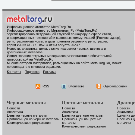
Информационное агентство MetalTorg.Ru
.
Информационное агентство Металлторг. Ру (MetalTorg.Ru)
зарегистрировано Федеральной службой по надзору в сфере связи,
информационных технологий и массовых коммуникаций (Роскомнадзор),
регистрационный номер и дата принятия решения о регистрации:
серия ИА № ФС 77 - 85704 от 03 августа 2023 г.
Новости, аналитика, цены, статистика рынка черных, цветных и
драгоценных металлов.
Использование открытых материалов разрешается с обязательной
гиперссылкой на MetalTorg.Ru
Мнение авторов материалов, размещаемых на сайте MetalTorg.Ru, может
не совпадать с мнением редакции.
Контакты
Подписка
Реклама
RSS
ВКонтакте
Одноклассники
Черные металлы
Цветные металлы
Драгоц
Новости
Новости
Новости
Аналитика
Аналитика
Аналитика
Цены на черные металлы
Цены на цветные металлы
Цены на д
Прогнозы цен на черные металлы
Прогнозы цен на цветные
Прогнозы ц
Коммерческие предложения
металлы
металлы
Коммерческие предложения