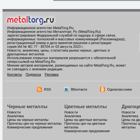
Информационное агентство MetalTorg.Ru
.
Информационное агентство Металлторг. Ру (MetalTorg.Ru)
зарегистрировано Федеральной службой по надзору в сфере связи,
информационных технологий и массовых коммуникаций (Роскомнадзор),
регистрационный номер и дата принятия решения о регистрации:
серия ИА № ФС 77 - 85704 от 03 августа 2023 г.
Новости, аналитика, цены, статистика рынка черных, цветных и
драгоценных металлов.
Использование открытых материалов разрешается с обязательной
гиперссылкой на MetalTorg.Ru
Мнение авторов материалов, размещаемых на сайте MetalTorg.Ru, может
не совпадать с мнением редакции.
Контакты
Подписка
Реклама
RSS
ВКонтакте
Одноклассники
Черные металлы
Цветные металлы
Драгоц
Новости
Новости
Новости
Аналитика
Аналитика
Аналитика
Цены на черные металлы
Цены на цветные металлы
Цены на д
Прогнозы цен на черные металлы
Прогнозы цен на цветные
Прогнозы ц
Коммерческие предложения
металлы
металлы
Коммерческие предложения