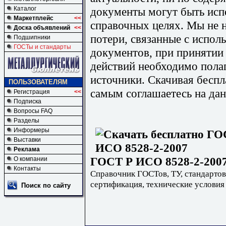
документы могут быть исп
Каталог
Маркетплейс
<<
справочных целях. Мы не н
Доска объявлений
<<
потери, связанные с испо
Подшипники
ГОСТы и стандарты
документов, при принятии
действий необходимо пола
источники. Скачивая бесп
ПОЛЬЗОВАТЕЛЯМ
самым соглашаетесь на дан
Регистрация
<<
Подписка
Вопросы FAQ
Разделы
Информеры
Выставки
Реклама
ГОСТ Р ИСО 8528-2-2007
О компании
Контакты
Справочник ГОСТов, ТУ, стандартов
сертификация, технические условия
Поиск по сайту