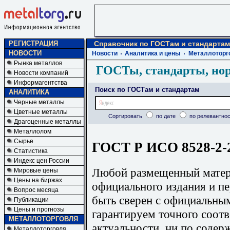
РЕГИСТРАЦИЯ
Справочник по ГОСТам и стандартам
НОВОСТИ
Новости
Аналитика и цены
Металлоторг
Рынка металлов
ГОСТы, стандарты, но
Новости компаний
Информагентства
Поиск по ГОСТам и стандартам
АНАЛИТИКА
Черные металлы
Цветные металлы
Сортировать
по дате
по релевантнос
Драгоценные металлы
Металлолом
Сырье
ГОСТ Р ИСО 8528-2-2
Статистика
Индекс цен России
Любой размещенный матери
Мировые цены
Цены на биржах
официального издания и п
Вопрос месяца
быть сверен с официальны
Публикации
Цены и прогнозы
гарантируем точного соотв
МЕТАЛЛОТОРГОВЛЯ
актуальности, ни по содер
Металлоторговля