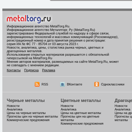
Информационное агентство MetalTorg.Ru
.
Информационное агентство Металлторг. Ру (MetalTorg.Ru)
зарегистрировано Федеральной службой по надзору в сфере связи,
информационных технологий и массовых коммуникаций (Роскомнадзор),
регистрационный номер и дата принятия решения о регистрации:
серия ИА № ФС 77 - 85704 от 03 августа 2023 г.
Новости, аналитика, цены, статистика рынка черных, цветных и
драгоценных металлов.
Использование открытых материалов разрешается с обязательной
гиперссылкой на MetalTorg.Ru
Мнение авторов материалов, размещаемых на сайте MetalTorg.Ru, может
не совпадать с мнением редакции.
Контакты
Подписка
Реклама
RSS
ВКонтакте
Одноклассники
Черные металлы
Цветные металлы
Драгоц
Новости
Новости
Новости
Аналитика
Аналитика
Аналитика
Цены на черные металлы
Цены на цветные металлы
Цены на д
Прогнозы цен на черные металлы
Прогнозы цен на цветные
Прогнозы ц
Коммерческие предложения
металлы
металлы
Коммерческие предложения