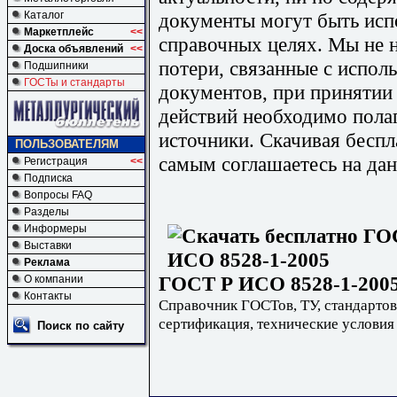
документы могут быть исп
Каталог
Маркетплейс
<<
справочных целях. Мы не н
Доска объявлений
<<
потери, связанные с испо
Подшипники
ГОСТы и стандарты
документов, при принятии
действий необходимо пола
источники. Скачивая бесп
ПОЛЬЗОВАТЕЛЯМ
самым соглашаетесь на дан
Регистрация
<<
Подписка
Вопросы FAQ
Разделы
Информеры
Выставки
Реклама
ГОСТ Р ИСО 8528-1-2005
О компании
Контакты
Справочник ГОСТов, ТУ, стандартов
сертификация, технические условия
Поиск по сайту