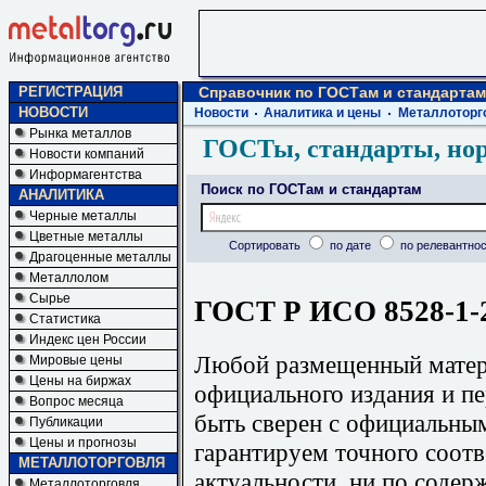
РЕГИСТРАЦИЯ
Справочник по ГОСТам и стандартам
НОВОСТИ
Новости
Аналитика и цены
Металлоторг
Рынка металлов
ГОСТы, стандарты, но
Новости компаний
Информагентства
Поиск по ГОСТам и стандартам
АНАЛИТИКА
Черные металлы
Цветные металлы
Сортировать
по дате
по релевантнос
Драгоценные металлы
Металлолом
Сырье
ГОСТ Р ИСО 8528-1-2
Статистика
Индекс цен России
Любой размещенный матери
Мировые цены
Цены на биржах
официального издания и п
Вопрос месяца
быть сверен с официальны
Публикации
Цены и прогнозы
гарантируем точного соотв
МЕТАЛЛОТОРГОВЛЯ
актуальности, ни по содер
Металлоторговля