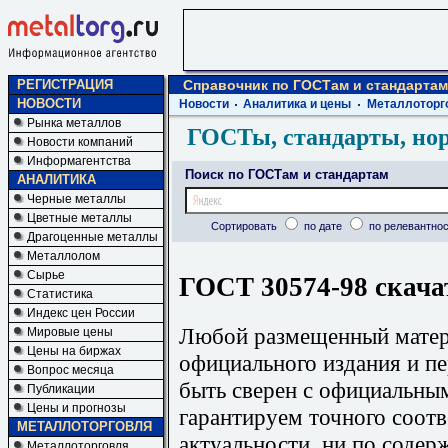
РЕГИСТРАЦИЯ
Справочник по ГОСТам и стандартам
НОВОСТИ
Новости
Аналитика и цены
Металлоторг
Рынка металлов
ГОСТы, стандарты, но
Новости компаний
Информагентства
Поиск по ГОСТам и стандартам
АНАЛИТИКА
Черные металлы
Цветные металлы
Сортировать
по дате
по релевантнос
Драгоценные металлы
Металлолом
Сырье
ГОСТ 30574-98 скача
Статистика
Индекс цен России
Любой размещенный матери
Мировые цены
Цены на биржах
официального издания и п
Вопрос месяца
быть сверен с официальны
Публикации
Цены и прогнозы
гарантируем точного соотв
МЕТАЛЛОТОРГОВЛЯ
актуальности, ни по содер
Металлоторговля