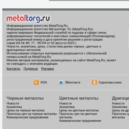
Информационное агентство MetalTorg.Ru
.
Информационное агентство Металлторг. Ру (MetalTorg.Ru)
зарегистрировано Федеральной службой по надзору в сфере связи,
информационных технологий и массовых коммуникаций (Роскомнадзор),
регистрационный номер и дата принятия решения о регистрации:
серия ИА № ФС 77 - 85704 от 03 августа 2023 г.
Новости, аналитика, цены, статистика рынка черных, цветных и
драгоценных металлов.
Использование открытых материалов разрешается с обязательной
гиперссылкой на MetalTorg.Ru
Мнение авторов материалов, размещаемых на сайте MetalTorg.Ru, может
не совпадать с мнением редакции.
Контакты
Подписка
Реклама
RSS
ВКонтакте
Одноклассники
Черные металлы
Цветные металлы
Драгоц
Новости
Новости
Новости
Аналитика
Аналитика
Аналитика
Цены на черные металлы
Цены на цветные металлы
Цены на д
Прогнозы цен на черные металлы
Прогнозы цен на цветные
Прогнозы ц
Коммерческие предложения
металлы
металлы
Коммерческие предложения