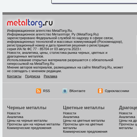
Информационное агентство MetalTorg.Ru
.
Информационное агентство Металлторг. Ру (MetalTorg.Ru)
зарегистрировано Федеральной службой по надзору в сфере связи,
информационных технологий и массовых коммуникаций (Роскомнадзор),
регистрационный номер и дата принятия решения о регистрации:
серия ИА № ФС 77 - 85704 от 03 августа 2023 г.
Новости, аналитика, цены, статистика рынка черных, цветных и
драгоценных металлов.
Использование открытых материалов разрешается с обязательной
гиперссылкой на MetalTorg.Ru
Мнение авторов материалов, размещаемых на сайте MetalTorg.Ru, может
не совпадать с мнением редакции.
Контакты
Подписка
Реклама
RSS
ВКонтакте
Одноклассники
Черные металлы
Цветные металлы
Драгоц
Новости
Новости
Новости
Аналитика
Аналитика
Аналитика
Цены на черные металлы
Цены на цветные металлы
Цены на д
Прогнозы цен на черные металлы
Прогнозы цен на цветные
Прогнозы ц
Коммерческие предложения
металлы
металлы
Коммерческие предложения