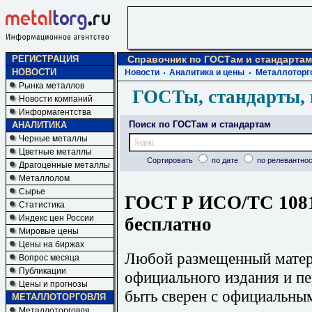
РЕГИСТРАЦИЯ
Справочник по ГОСТам и стандартам
НОВОСТИ
Новости
Аналитика и цены
Металлоторг
Рынка металлов
ГОСТы, стандарты, 
Новости компаний
Информагентства
Поиск по ГОСТам и стандартам
АНАЛИТИКА
Черные металлы
Цветные металлы
Сортировать
по дате
по релевантнос
Драгоценные металлы
Металлолом
Сырье
ГОСТ Р ИСО/ТС 10811
Статистика
Индекс цен России
бесплатно
Мировые цены
Цены на биржах
Любой размещенный матери
Вопрос месяца
Публикации
официального издания и п
Цены и прогнозы
быть сверен с официальны
МЕТАЛЛОТОРГОВЛЯ
Металлоторговля