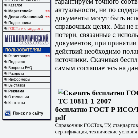
гарантируем точного соотв
Каталог
актуальности, ни по содер
Маркетплейс
<<
документы могут быть исп
Доска объявлений
<<
Подшипники
справочных целях. Мы не н
ГОСТы и стандарты
потери, связанные с испо
документов, при принятии
действий необходимо пола
ПОЛЬЗОВАТЕЛЯМ
Регистрация
<<
источники. Скачивая бесп
Подписка
самым соглашаетесь на дан
Вопросы FAQ
Разделы
Информеры
Выставки
Реклама
О компании
Контакты
бесплатно ГОСТ Р ИСО/Т
Поиск по сайту
pdf
Справочник ГОСТов, ТУ, стандартов
сертификация, технические условия