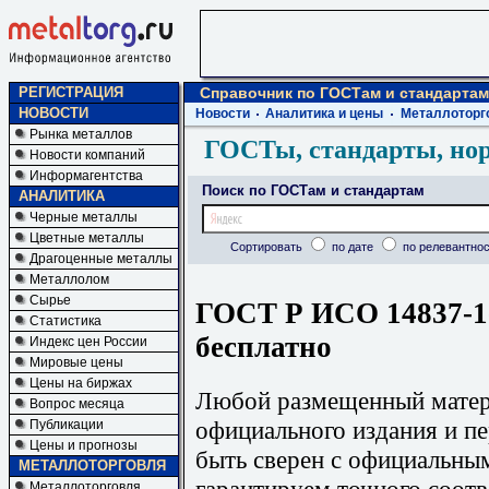
РЕГИСТРАЦИЯ
Справочник по ГОСТам и стандартам
НОВОСТИ
Новости
Аналитика и цены
Металлоторг
Рынка металлов
ГОСТы, стандарты, но
Новости компаний
Информагентства
Поиск по ГОСТам и стандартам
АНАЛИТИКА
Черные металлы
Цветные металлы
Сортировать
по дате
по релевантнос
Драгоценные металлы
Металлолом
Сырье
ГОСТ Р ИСО 14837-1-
Статистика
бесплатно
Индекс цен России
Мировые цены
Цены на биржах
Любой размещенный матери
Вопрос месяца
официального издания и п
Публикации
Цены и прогнозы
быть сверен с официальны
МЕТАЛЛОТОРГОВЛЯ
гарантируем точного соотв
Металлоторговля