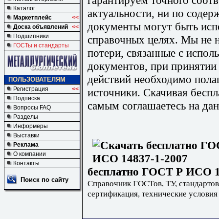
Каталог
актуальности, ни по содер
Маркетплейс
<<
документы могут быть исп
Доска объявлений
<<
Подшипники
справочных целях. Мы не н
ГОСТы и стандарты
потери, связанные с испо
документов, при принятии
действий необходимо пола
ПОЛЬЗОВАТЕЛЯМ
Регистрация
<<
источники. Скачивая бесп
Подписка
самым соглашаетесь на дан
Вопросы FAQ
Разделы
Информеры
Выставки
Реклама
О компании
Контакты
бесплатно ГОСТ Р ИСО 14
Поиск по сайту
Справочник ГОСТов, ТУ, стандартов
сертификация, технические условия