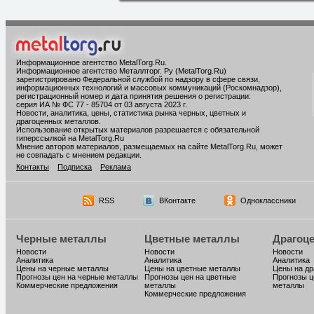
Информационное агентство MetalTorg.Ru
.
Информационное агентство Металлторг. Ру (MetalTorg.Ru)
зарегистрировано Федеральной службой по надзору в сфере связи,
информационных технологий и массовых коммуникаций (Роскомнадзор),
регистрационный номер и дата принятия решения о регистрации:
серия ИА № ФС 77 - 85704 от 03 августа 2023 г.
Новости, аналитика, цены, статистика рынка черных, цветных и
драгоценных металлов.
Использование открытых материалов разрешается с обязательной
гиперссылкой на MetalTorg.Ru
Мнение авторов материалов, размещаемых на сайте MetalTorg.Ru, может
не совпадать с мнением редакции.
Контакты
Подписка
Реклама
RSS
ВКонтакте
Одноклассники
Черные металлы
Цветные металлы
Драгоц
Новости
Новости
Новости
Аналитика
Аналитика
Аналитика
Цены на черные металлы
Цены на цветные металлы
Цены на д
Прогнозы цен на черные металлы
Прогнозы цен на цветные
Прогнозы ц
Коммерческие предложения
металлы
металлы
Коммерческие предложения