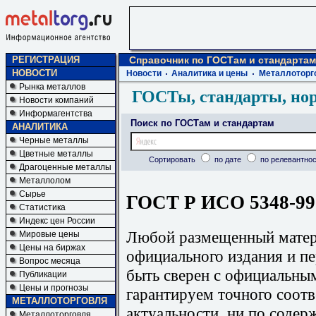
РЕГИСТРАЦИЯ
Справочник по ГОСТам и стандартам
НОВОСТИ
Новости
Аналитика и цены
Металлоторг
Рынка металлов
ГОСТы, стандарты, но
Новости компаний
Информагентства
Поиск по ГОСТам и стандартам
АНАЛИТИКА
Черные металлы
Цветные металлы
Сортировать
по дате
по релевантнос
Драгоценные металлы
Металлолом
Сырье
ГОСТ Р ИСО 5348-99 
Статистика
Индекс цен России
Любой размещенный матери
Мировые цены
Цены на биржах
официального издания и п
Вопрос месяца
быть сверен с официальны
Публикации
Цены и прогнозы
гарантируем точного соотв
МЕТАЛЛОТОРГОВЛЯ
актуальности, ни по содер
Металлоторговля