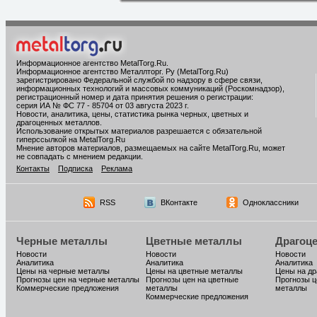
Информационное агентство MetalTorg.Ru
.
Информационное агентство Металлторг. Ру (MetalTorg.Ru)
зарегистрировано Федеральной службой по надзору в сфере связи,
информационных технологий и массовых коммуникаций (Роскомнадзор),
регистрационный номер и дата принятия решения о регистрации:
серия ИА № ФС 77 - 85704 от 03 августа 2023 г.
Новости, аналитика, цены, статистика рынка черных, цветных и
драгоценных металлов.
Использование открытых материалов разрешается с обязательной
гиперссылкой на MetalTorg.Ru
Мнение авторов материалов, размещаемых на сайте MetalTorg.Ru, может
не совпадать с мнением редакции.
Контакты
Подписка
Реклама
RSS
ВКонтакте
Одноклассники
Черные металлы
Цветные металлы
Драгоц
Новости
Новости
Новости
Аналитика
Аналитика
Аналитика
Цены на черные металлы
Цены на цветные металлы
Цены на д
Прогнозы цен на черные металлы
Прогнозы цен на цветные
Прогнозы ц
Коммерческие предложения
металлы
металлы
Коммерческие предложения