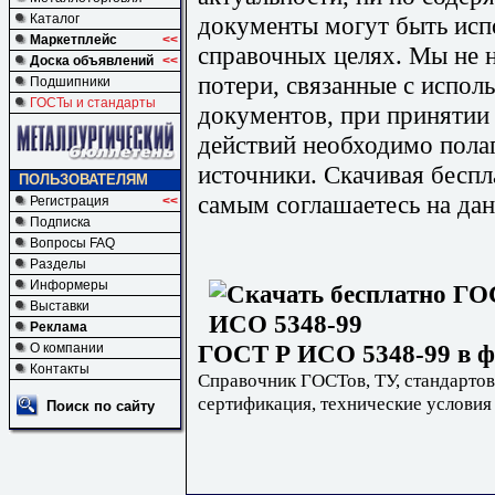
документы могут быть исп
Каталог
Маркетплейс
<<
справочных целях. Мы не н
Доска объявлений
<<
потери, связанные с испо
Подшипники
ГОСТы и стандарты
документов, при принятии
действий необходимо пола
источники. Скачивая бесп
ПОЛЬЗОВАТЕЛЯМ
самым соглашаетесь на дан
Регистрация
<<
Подписка
Вопросы FAQ
Разделы
Информеры
Выставки
Реклама
ГОСТ Р ИСО 5348-99 в ф
О компании
Контакты
Справочник ГОСТов, ТУ, стандартов
сертификация, технические условия
Поиск по сайту