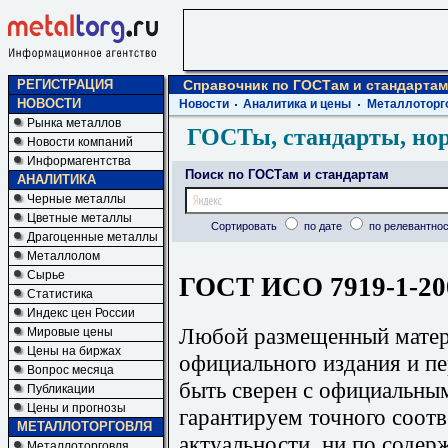
РЕГИСТРАЦИЯ
Справочник по ГОСТам и стандартам
НОВОСТИ
Новости
Аналитика и цены
Металлоторг
Рынка металлов
ГОСТы, стандарты, но
Новости компаний
Информагентства
Поиск по ГОСТам и стандартам
АНАЛИТИКА
Черные металлы
Цветные металлы
Сортировать
по дате
по релевантнос
Драгоценные металлы
Металлолом
Сырье
ГОСТ ИСО 7919-1-200
Статистика
Индекс цен России
Любой размещенный матери
Мировые цены
Цены на биржах
официального издания и п
Вопрос месяца
быть сверен с официальны
Публикации
Цены и прогнозы
гарантируем точного соотв
МЕТАЛЛОТОРГОВЛЯ
актуальности, ни по содер
Металлоторговля