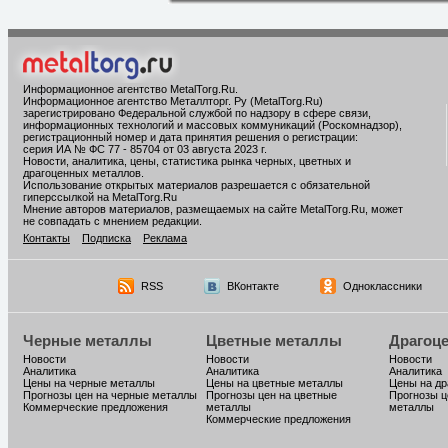
Информационное агентство MetalTorg.Ru
.
Информационное агентство Металлторг. Ру (MetalTorg.Ru)
зарегистрировано Федеральной службой по надзору в сфере связи,
информационных технологий и массовых коммуникаций (Роскомнадзор),
регистрационный номер и дата принятия решения о регистрации:
серия ИА № ФС 77 - 85704 от 03 августа 2023 г.
Новости, аналитика, цены, статистика рынка черных, цветных и
драгоценных металлов.
Использование открытых материалов разрешается с обязательной
гиперссылкой на MetalTorg.Ru
Мнение авторов материалов, размещаемых на сайте MetalTorg.Ru, может
не совпадать с мнением редакции.
Контакты
Подписка
Реклама
RSS
ВКонтакте
Одноклассники
Черные металлы
Цветные металлы
Драгоц
Новости
Новости
Новости
Аналитика
Аналитика
Аналитика
Цены на черные металлы
Цены на цветные металлы
Цены на д
Прогнозы цен на черные металлы
Прогнозы цен на цветные
Прогнозы ц
Коммерческие предложения
металлы
металлы
Коммерческие предложения