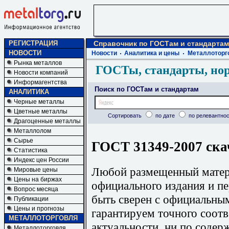
РЕГИСТРАЦИЯ
Справочник по ГОСТам и стандартам
НОВОСТИ
Новости
Аналитика и цены
Металлоторг
Рынка металлов
ГОСТы, стандарты, но
Новости компаний
Информагентства
Поиск по ГОСТам и стандартам
АНАЛИТИКА
Черные металлы
Цветные металлы
Сортировать
по дате
по релевантнос
Драгоценные металлы
Металлолом
Сырье
ГОСТ 31349-2007 ска
Статистика
Индекс цен России
Любой размещенный матери
Мировые цены
Цены на биржах
официального издания и п
Вопрос месяца
быть сверен с официальны
Публикации
Цены и прогнозы
гарантируем точного соотв
МЕТАЛЛОТОРГОВЛЯ
актуальности, ни по содер
Металлоторговля