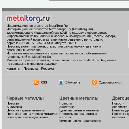
Информационное агентство MetalTorg.Ru
.
Информационное агентство Металлторг. Ру (MetalTorg.Ru)
зарегистрировано Федеральной службой по надзору в сфере связи,
информационных технологий и массовых коммуникаций (Роскомнадзор),
регистрационный номер и дата принятия решения о регистрации:
серия ИА № ФС 77 - 85704 от 03 августа 2023 г.
Новости, аналитика, цены, статистика рынка черных, цветных и
драгоценных металлов.
Использование открытых материалов разрешается с обязательной
гиперссылкой на MetalTorg.Ru
Мнение авторов материалов, размещаемых на сайте MetalTorg.Ru, может
не совпадать с мнением редакции.
Контакты
Подписка
Реклама
RSS
ВКонтакте
Одноклассники
Черные металлы
Цветные металлы
Драгоц
Новости
Новости
Новости
Аналитика
Аналитика
Аналитика
Цены на черные металлы
Цены на цветные металлы
Цены на д
Прогнозы цен на черные металлы
Прогнозы цен на цветные
Прогнозы ц
Коммерческие предложения
металлы
металлы
Коммерческие предложения