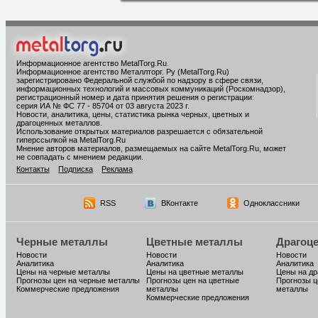
Информационное агентство MetalTorg.Ru
.
Информационное агентство Металлторг. Ру (MetalTorg.Ru)
зарегистрировано Федеральной службой по надзору в сфере связи,
информационных технологий и массовых коммуникаций (Роскомнадзор),
регистрационный номер и дата принятия решения о регистрации:
серия ИА № ФС 77 - 85704 от 03 августа 2023 г.
Новости, аналитика, цены, статистика рынка черных, цветных и
драгоценных металлов.
Использование открытых материалов разрешается с обязательной
гиперссылкой на MetalTorg.Ru
Мнение авторов материалов, размещаемых на сайте MetalTorg.Ru, может
не совпадать с мнением редакции.
Контакты
Подписка
Реклама
RSS
ВКонтакте
Одноклассники
Черные металлы
Цветные металлы
Драгоц
Новости
Новости
Новости
Аналитика
Аналитика
Аналитика
Цены на черные металлы
Цены на цветные металлы
Цены на д
Прогнозы цен на черные металлы
Прогнозы цен на цветные
Прогнозы ц
Коммерческие предложения
металлы
металлы
Коммерческие предложения