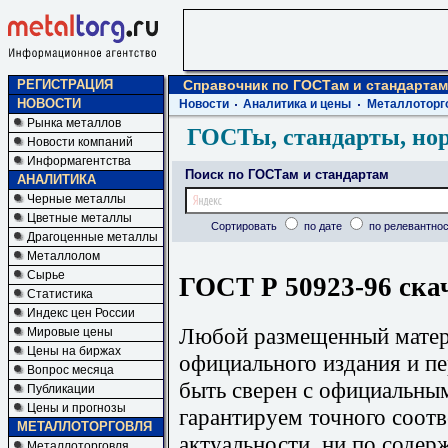
РЕГИСТРАЦИЯ
Справочник по ГОСТам и стандартам
НОВОСТИ
Новости
Аналитика и цены
Металлоторг
Рынка металлов
ГОСТы, стандарты, но
Новости компаний
Информагентства
Поиск по ГОСТам и стандартам
АНАЛИТИКА
Черные металлы
Цветные металлы
Сортировать
по дате
по релевантнос
Драгоценные металлы
Металлолом
Сырье
ГОСТ Р 50923-96 ска
Статистика
Индекс цен России
Любой размещенный матери
Мировые цены
Цены на биржах
официального издания и п
Вопрос месяца
быть сверен с официальны
Публикации
Цены и прогнозы
гарантируем точного соотв
МЕТАЛЛОТОРГОВЛЯ
актуальности, ни по содер
Металлоторговля