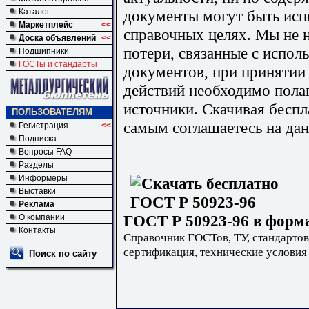
документы могут быть исп
Каталог
Маркетплейс
<<
справочных целях. Мы не н
Доска объявлений
<<
потери, связанные с испо
Подшипники
ГОСТы и стандарты
документов, при принятии
действий необходимо пола
источники. Скачивая бесп
ПОЛЬЗОВАТЕЛЯМ
самым соглашаетесь на дан
Регистрация
<<
Подписка
Вопросы FAQ
Разделы
Информеры
Выставки
Реклама
ГОСТ Р 50923-96 в форма
О компании
Контакты
Справочник ГОСТов, ТУ, стандартов
сертификация, технические условия
Поиск по сайту