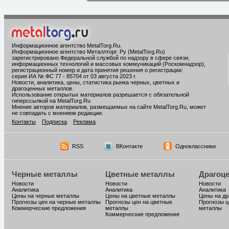
Информационное агентство MetalTorg.Ru
.
Информационное агентство Металлторг. Ру (MetalTorg.Ru)
зарегистрировано Федеральной службой по надзору в сфере связи,
информационных технологий и массовых коммуникаций (Роскомнадзор),
регистрационный номер и дата принятия решения о регистрации:
серия ИА № ФС 77 - 85704 от 03 августа 2023 г.
Новости, аналитика, цены, статистика рынка черных, цветных и
драгоценных металлов.
Использование открытых материалов разрешается с обязательной
гиперссылкой на MetalTorg.Ru
Мнение авторов материалов, размещаемых на сайте MetalTorg.Ru, может
не совпадать с мнением редакции.
Контакты
Подписка
Реклама
RSS
ВКонтакте
Одноклассники
Черные металлы
Цветные металлы
Драгоц
Новости
Новости
Новости
Аналитика
Аналитика
Аналитика
Цены на черные металлы
Цены на цветные металлы
Цены на д
Прогнозы цен на черные металлы
Прогнозы цен на цветные
Прогнозы ц
Коммерческие предложения
металлы
металлы
Коммерческие предложения