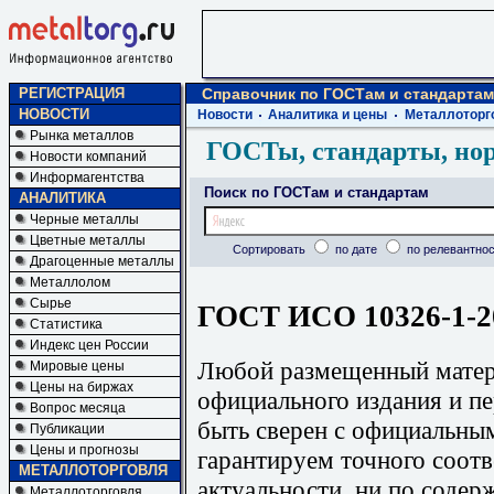
РЕГИСТРАЦИЯ
Справочник по ГОСТам и стандартам
НОВОСТИ
Новости
Аналитика и цены
Металлоторг
Рынка металлов
ГОСТы, стандарты, но
Новости компаний
Информагентства
Поиск по ГОСТам и стандартам
АНАЛИТИКА
Черные металлы
Цветные металлы
Сортировать
по дате
по релевантнос
Драгоценные металлы
Металлолом
Сырье
ГОСТ ИСО 10326-1-20
Статистика
Индекс цен России
Любой размещенный матери
Мировые цены
Цены на биржах
официального издания и п
Вопрос месяца
быть сверен с официальны
Публикации
Цены и прогнозы
гарантируем точного соотв
МЕТАЛЛОТОРГОВЛЯ
актуальности, ни по содер
Металлоторговля