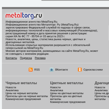
Информационное агентство MetalTorg.Ru
.
Информационное агентство Металлторг. Ру (MetalTorg.Ru)
зарегистрировано Федеральной службой по надзору в сфере связи,
информационных технологий и массовых коммуникаций (Роскомнадзор),
регистрационный номер и дата принятия решения о регистрации:
серия ИА № ФС 77 - 85704 от 03 августа 2023 г.
Новости, аналитика, цены, статистика рынка черных, цветных и
драгоценных металлов.
Использование открытых материалов разрешается с обязательной
гиперссылкой на MetalTorg.Ru
Мнение авторов материалов, размещаемых на сайте MetalTorg.Ru, может
не совпадать с мнением редакции.
Контакты
Подписка
Реклама
RSS
ВКонтакте
Одноклассники
Черные металлы
Цветные металлы
Драгоц
Новости
Новости
Новости
Аналитика
Аналитика
Аналитика
Цены на черные металлы
Цены на цветные металлы
Цены на д
Прогнозы цен на черные металлы
Прогнозы цен на цветные
Прогнозы ц
Коммерческие предложения
металлы
металлы
Коммерческие предложения