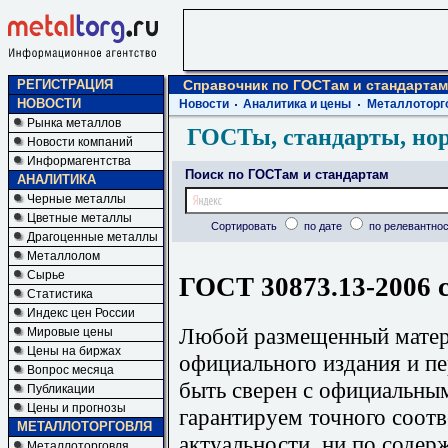
РЕГИСТРАЦИЯ
Справочник по ГОСТам и стандартам
НОВОСТИ
Новости
Аналитика и цены
Металлоторг
Рынка металлов
ГОСТы, стандарты, но
Новости компаний
Информагентства
Поиск по ГОСТам и стандартам
АНАЛИТИКА
Черные металлы
Цветные металлы
Сортировать
по дате
по релевантнос
Драгоценные металлы
Металлолом
Сырье
ГОСТ 30873.13-2006 
Статистика
Индекс цен России
Любой размещенный матери
Мировые цены
Цены на биржах
официального издания и п
Вопрос месяца
быть сверен с официальны
Публикации
Цены и прогнозы
гарантируем точного соотв
МЕТАЛЛОТОРГОВЛЯ
актуальности, ни по содер
Металлоторговля