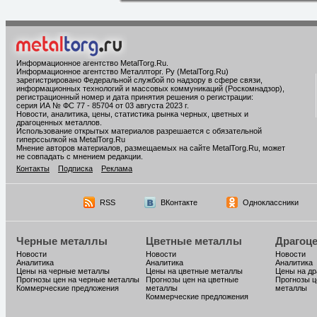
Информационное агентство MetalTorg.Ru
.
Информационное агентство Металлторг. Ру (MetalTorg.Ru)
зарегистрировано Федеральной службой по надзору в сфере связи,
информационных технологий и массовых коммуникаций (Роскомнадзор),
регистрационный номер и дата принятия решения о регистрации:
серия ИА № ФС 77 - 85704 от 03 августа 2023 г.
Новости, аналитика, цены, статистика рынка черных, цветных и
драгоценных металлов.
Использование открытых материалов разрешается с обязательной
гиперссылкой на MetalTorg.Ru
Мнение авторов материалов, размещаемых на сайте MetalTorg.Ru, может
не совпадать с мнением редакции.
Контакты
Подписка
Реклама
RSS
ВКонтакте
Одноклассники
Черные металлы
Цветные металлы
Драгоц
Новости
Новости
Новости
Аналитика
Аналитика
Аналитика
Цены на черные металлы
Цены на цветные металлы
Цены на д
Прогнозы цен на черные металлы
Прогнозы цен на цветные
Прогнозы ц
Коммерческие предложения
металлы
металлы
Коммерческие предложения