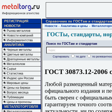
РЕГИСТРАЦИЯ
Справочник по ГОСТам и стандартам
НОВОСТИ
Новости
Аналитика и цены
Металлоторг
Рынка металлов
ГОСТы, стандарты, но
Новости компаний
Информагентства
Поиск по ГОСТам и стандартам
АНАЛИТИКА
Черные металлы
Цветные металлы
Сортировать
по дате
по релевантнос
Драгоценные металлы
Металлолом
Сырье
ГОСТ 30873.12-2006 
Статистика
Индекс цен России
Любой размещенный матери
Мировые цены
Цены на биржах
официального издания и п
Вопрос месяца
быть сверен с официальны
Публикации
Цены и прогнозы
гарантируем точного соотв
МЕТАЛЛОТОРГОВЛЯ
актуальности, ни по содер
Металлоторговля