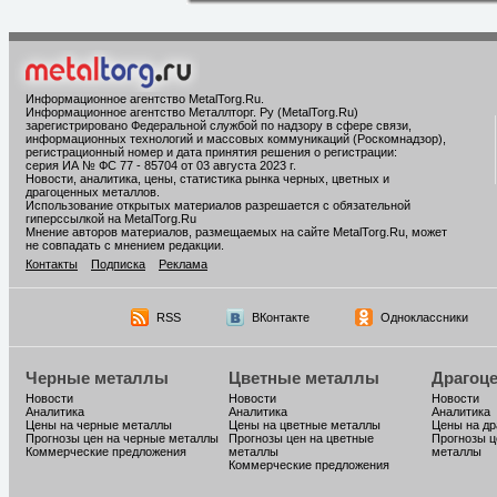
Информационное агентство MetalTorg.Ru
.
Информационное агентство Металлторг. Ру (MetalTorg.Ru)
зарегистрировано Федеральной службой по надзору в сфере связи,
информационных технологий и массовых коммуникаций (Роскомнадзор),
регистрационный номер и дата принятия решения о регистрации:
серия ИА № ФС 77 - 85704 от 03 августа 2023 г.
Новости, аналитика, цены, статистика рынка черных, цветных и
драгоценных металлов.
Использование открытых материалов разрешается с обязательной
гиперссылкой на MetalTorg.Ru
Мнение авторов материалов, размещаемых на сайте MetalTorg.Ru, может
не совпадать с мнением редакции.
Контакты
Подписка
Реклама
RSS
ВКонтакте
Одноклассники
Черные металлы
Цветные металлы
Драгоц
Новости
Новости
Новости
Аналитика
Аналитика
Аналитика
Цены на черные металлы
Цены на цветные металлы
Цены на д
Прогнозы цен на черные металлы
Прогнозы цен на цветные
Прогнозы ц
Коммерческие предложения
металлы
металлы
Коммерческие предложения