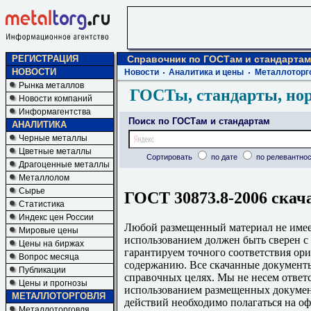
РЕГИСТРАЦИЯ
Справочник по ГОСТам и стандартам
НОВОСТИ
Новости
Аналитика и цены
Металлоторг
Рынка металлов
ГОСТы, стандарты, но
Новости компаний
Информагентства
Поиск по ГОСТам и стандартам
АНАЛИТИКА
Черные металлы
Цветные металлы
Сортировать
по дате
по релевантнос
Драгоценные металлы
Металлолом
Сырье
ГОСТ 30873.8-2006 скач
Статистика
Индекс цен России
Любой размещенный материал не имеет
Мировые цены
использованием должен быть сверен 
Цены на биржах
гарантируем точного соответствия ори
Вопрос месяца
содержанию. Все скачанные документы
Публикации
справочных целях. Мы не несем ответс
Цены и прогнозы
использованием размещенных докумен
МЕТАЛЛОТОРГОВЛЯ
действий необходимо полагаться на о
Металлоторговля