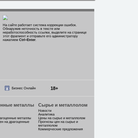
На сайте работает система коррекции ошибок.
Обнаружив неточность в тексте или
неработоспособность ссылки, выделите на странице
этот фрагмент и отправьте его администратору
нажатием
Ctrl
+
Enter
.
18+
Бизнес Онлайн
енные металлы
Сырье и металлолом
Новости
Аналитика
рагоценные металлы
Цены на сырье и металлолом
ен на драгоценные
Прогнозы цен на сырье и
металлолом
Коммерческие предложения