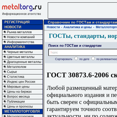
РЕГИСТРАЦИЯ
Справочник по ГОСТам и стандартам
НОВОСТИ
Новости
Аналитика и цены
Металлоторг
Рынка металлов
ГОСТы, стандарты, но
Новости компаний
Информагентства
Поиск по ГОСТам и стандартам
АНАЛИТИКА
Черные металлы
Цветные металлы
Сортировать
по дате
по релевантнос
Драгоценные металлы
Металлолом
Сырье
ГОСТ 30873.6-2006 с
Статистика
Индекс цен России
Любой размещенный матери
Мировые цены
Цены на биржах
официального издания и п
Вопрос месяца
быть сверен с официальны
Публикации
Цены и прогнозы
гарантируем точного соотв
МЕТАЛЛОТОРГОВЛЯ
актуальности, ни по содер
Металлоторговля