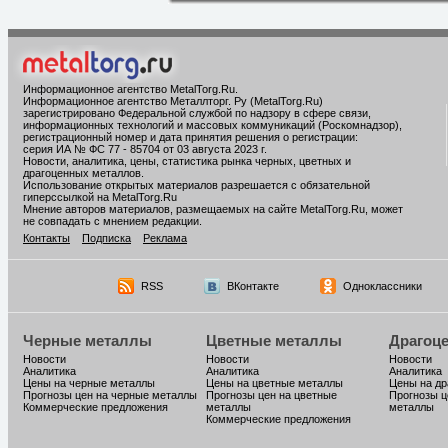
Информационное агентство MetalTorg.Ru
.
Информационное агентство Металлторг. Ру (MetalTorg.Ru)
зарегистрировано Федеральной службой по надзору в сфере связи,
информационных технологий и массовых коммуникаций (Роскомнадзор),
регистрационный номер и дата принятия решения о регистрации:
серия ИА № ФС 77 - 85704 от 03 августа 2023 г.
Новости, аналитика, цены, статистика рынка черных, цветных и
драгоценных металлов.
Использование открытых материалов разрешается с обязательной
гиперссылкой на MetalTorg.Ru
Мнение авторов материалов, размещаемых на сайте MetalTorg.Ru, может
не совпадать с мнением редакции.
Контакты
Подписка
Реклама
RSS
ВКонтакте
Одноклассники
Черные металлы
Цветные металлы
Драгоц
Новости
Новости
Новости
Аналитика
Аналитика
Аналитика
Цены на черные металлы
Цены на цветные металлы
Цены на д
Прогнозы цен на черные металлы
Прогнозы цен на цветные
Прогнозы ц
Коммерческие предложения
металлы
металлы
Коммерческие предложения