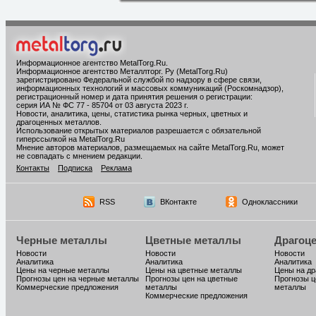
Информационное агентство MetalTorg.Ru
.
Информационное агентство Металлторг. Ру (MetalTorg.Ru)
зарегистрировано Федеральной службой по надзору в сфере связи,
информационных технологий и массовых коммуникаций (Роскомнадзор),
регистрационный номер и дата принятия решения о регистрации:
серия ИА № ФС 77 - 85704 от 03 августа 2023 г.
Новости, аналитика, цены, статистика рынка черных, цветных и
драгоценных металлов.
Использование открытых материалов разрешается с обязательной
гиперссылкой на MetalTorg.Ru
Мнение авторов материалов, размещаемых на сайте MetalTorg.Ru, может
не совпадать с мнением редакции.
Контакты
Подписка
Реклама
RSS
ВКонтакте
Одноклассники
Черные металлы
Цветные металлы
Драгоц
Новости
Новости
Новости
Аналитика
Аналитика
Аналитика
Цены на черные металлы
Цены на цветные металлы
Цены на д
Прогнозы цен на черные металлы
Прогнозы цен на цветные
Прогнозы ц
Коммерческие предложения
металлы
металлы
Коммерческие предложения