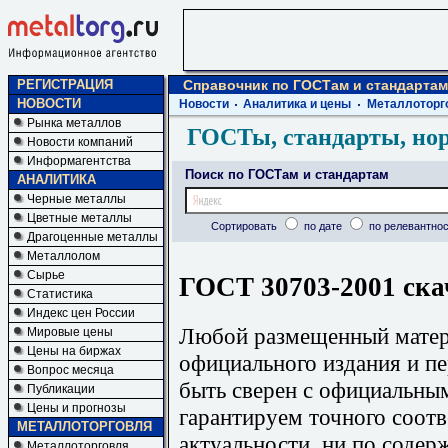
РЕГИСТРАЦИЯ
Справочник по ГОСТам и стандартам
НОВОСТИ
Новости
Аналитика и цены
Металлоторг
Рынка металлов
ГОСТы, стандарты, но
Новости компаний
Информагентства
Поиск по ГОСТам и стандартам
АНАЛИТИКА
Черные металлы
Цветные металлы
Сортировать
по дате
по релевантнос
Драгоценные металлы
Металлолом
Сырье
ГОСТ 30703-2001 ска
Статистика
Индекс цен России
Любой размещенный матери
Мировые цены
Цены на биржах
официального издания и п
Вопрос месяца
быть сверен с официальны
Публикации
Цены и прогнозы
гарантируем точного соотв
МЕТАЛЛОТОРГОВЛЯ
актуальности, ни по содер
Металлоторговля