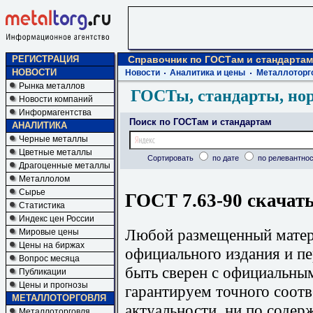
РЕГИСТРАЦИЯ
Справочник по ГОСТам и стандартам
НОВОСТИ
Новости
Аналитика и цены
Металлоторг
Рынка металлов
ГОСТы, стандарты, но
Новости компаний
Информагентства
Поиск по ГОСТам и стандартам
АНАЛИТИКА
Черные металлы
Цветные металлы
Сортировать
по дате
по релевантнос
Драгоценные металлы
Металлолом
Сырье
ГОСТ 7.63-90 скачать
Статистика
Индекс цен России
Любой размещенный матери
Мировые цены
Цены на биржах
официального издания и п
Вопрос месяца
быть сверен с официальны
Публикации
Цены и прогнозы
гарантируем точного соотв
МЕТАЛЛОТОРГОВЛЯ
актуальности, ни по содер
Металлоторговля