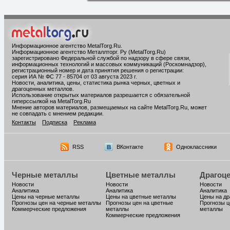
Информационное агентство MetalTorg.Ru
.
Информационное агентство Металлторг. Ру (MetalTorg.Ru)
зарегистрировано Федеральной службой по надзору в сфере связи,
информационных технологий и массовых коммуникаций (Роскомнадзор),
регистрационный номер и дата принятия решения о регистрации:
серия ИА № ФС 77 - 85704 от 03 августа 2023 г.
Новости, аналитика, цены, статистика рынка черных, цветных и
драгоценных металлов.
Использование открытых материалов разрешается с обязательной
гиперссылкой на MetalTorg.Ru
Мнение авторов материалов, размещаемых на сайте MetalTorg.Ru, может
не совпадать с мнением редакции.
Контакты
Подписка
Реклама
RSS
ВКонтакте
Одноклассники
Черные металлы
Цветные металлы
Драгоц
Новости
Новости
Новости
Аналитика
Аналитика
Аналитика
Цены на черные металлы
Цены на цветные металлы
Цены на д
Прогнозы цен на черные металлы
Прогнозы цен на цветные
Прогнозы ц
Коммерческие предложения
металлы
металлы
Коммерческие предложения