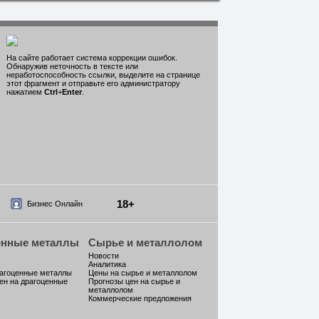
На сайте работает система коррекции ошибок.
Обнаружив неточность в тексте или
неработоспособность ссылки, выделите на странице
этот фрагмент и отправьте его администратору
нажатием
Ctrl
+
Enter
.
18+
Бизнес Онлайн
енные металлы
Сырье и металлолом
Новости
Аналитика
рагоценные металлы
Цены на сырье и металлолом
ен на драгоценные
Прогнозы цен на сырье и
металлолом
Коммерческие предложения