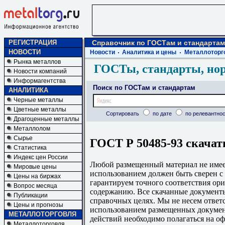
РЕГИСТРАЦИЯ
Справочник по ГОСТам и стандартам
НОВОСТИ
Новости
Аналитика и цены
Металлоторг
Рынка металлов
ГОСТы, стандарты, но
Новости компаний
Информагентства
Поиск по ГОСТам и стандартам
АНАЛИТИКА
Черные металлы
Цветные металлы
Сортировать
по дате
по релевантнос
Драгоценные металлы
Металлолом
Сырье
ГОСТ Р 50485-93 скачат
Статистика
Индекс цен России
Любой размещенный материал не имеет
Мировые цены
использованием должен быть сверен 
Цены на биржах
гарантируем точного соответствия ори
Вопрос месяца
содержанию. Все скачанные документы
Публикации
справочных целях. Мы не несем ответс
Цены и прогнозы
использованием размещенных докумен
МЕТАЛЛОТОРГОВЛЯ
действий необходимо полагаться на о
Металлоторговля