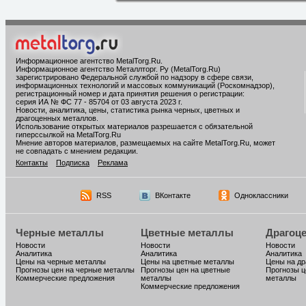
Информационное агентство MetalTorg.Ru
.
Информационное агентство Металлторг. Ру (MetalTorg.Ru)
зарегистрировано Федеральной службой по надзору в сфере связи,
информационных технологий и массовых коммуникаций (Роскомнадзор),
регистрационный номер и дата принятия решения о регистрации:
серия ИА № ФС 77 - 85704 от 03 августа 2023 г.
Новости, аналитика, цены, статистика рынка черных, цветных и
драгоценных металлов.
Использование открытых материалов разрешается с обязательной
гиперссылкой на MetalTorg.Ru
Мнение авторов материалов, размещаемых на сайте MetalTorg.Ru, может
не совпадать с мнением редакции.
Контакты
Подписка
Реклама
RSS
ВКонтакте
Одноклассники
Черные металлы
Цветные металлы
Драгоц
Новости
Новости
Новости
Аналитика
Аналитика
Аналитика
Цены на черные металлы
Цены на цветные металлы
Цены на д
Прогнозы цен на черные металлы
Прогнозы цен на цветные
Прогнозы ц
Коммерческие предложения
металлы
металлы
Коммерческие предложения