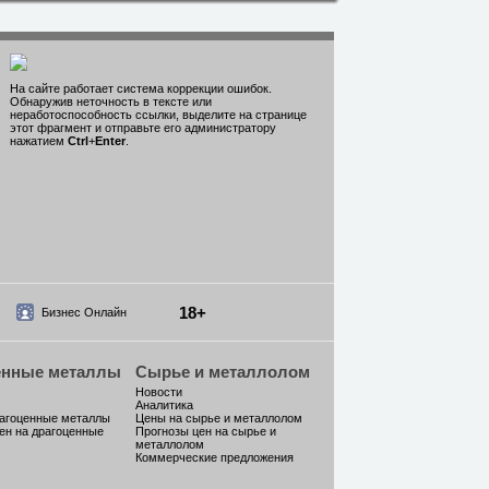
На сайте работает система коррекции ошибок.
Обнаружив неточность в тексте или
неработоспособность ссылки, выделите на странице
этот фрагмент и отправьте его администратору
нажатием
Ctrl
+
Enter
.
18+
Бизнес Онлайн
енные металлы
Сырье и металлолом
Новости
Аналитика
рагоценные металлы
Цены на сырье и металлолом
ен на драгоценные
Прогнозы цен на сырье и
металлолом
Коммерческие предложения