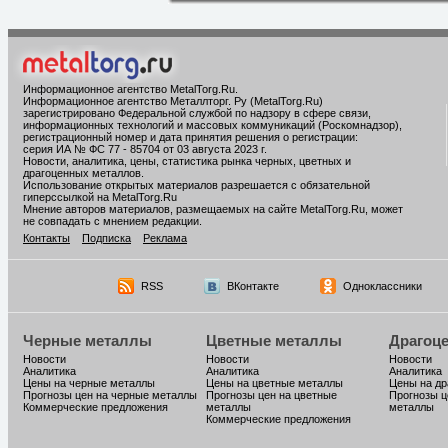
Информационное агентство MetalTorg.Ru
.
Информационное агентство Металлторг. Ру (MetalTorg.Ru)
зарегистрировано Федеральной службой по надзору в сфере связи,
информационных технологий и массовых коммуникаций (Роскомнадзор),
регистрационный номер и дата принятия решения о регистрации:
серия ИА № ФС 77 - 85704 от 03 августа 2023 г.
Новости, аналитика, цены, статистика рынка черных, цветных и
драгоценных металлов.
Использование открытых материалов разрешается с обязательной
гиперссылкой на MetalTorg.Ru
Мнение авторов материалов, размещаемых на сайте MetalTorg.Ru, может
не совпадать с мнением редакции.
Контакты
Подписка
Реклама
RSS
ВКонтакте
Одноклассники
Черные металлы
Цветные металлы
Драгоц
Новости
Новости
Новости
Аналитика
Аналитика
Аналитика
Цены на черные металлы
Цены на цветные металлы
Цены на д
Прогнозы цен на черные металлы
Прогнозы цен на цветные
Прогнозы ц
Коммерческие предложения
металлы
металлы
Коммерческие предложения