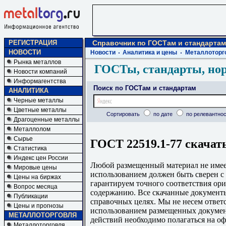
РЕГИСТРАЦИЯ
Справочник по ГОСТам и стандартам
НОВОСТИ
Новости
Аналитика и цены
Металлоторг
Рынка металлов
ГОСТы, стандарты, но
Новости компаний
Информагентства
Поиск по ГОСТам и стандартам
АНАЛИТИКА
Черные металлы
Цветные металлы
Сортировать
по дате
по релевантнос
Драгоценные металлы
Металлолом
Сырье
ГОСТ 22519.1-77 скачат
Статистика
Индекс цен России
Любой размещенный материал не имеет
Мировые цены
использованием должен быть сверен 
Цены на биржах
гарантируем точного соответствия ори
Вопрос месяца
содержанию. Все скачанные документы
Публикации
справочных целях. Мы не несем ответс
Цены и прогнозы
использованием размещенных докумен
МЕТАЛЛОТОРГОВЛЯ
действий необходимо полагаться на о
Металлоторговля