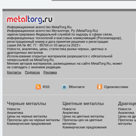
Информационное агентство MetalTorg.Ru
.
Информационное агентство Металлторг. Ру (MetalTorg.Ru)
зарегистрировано Федеральной службой по надзору в сфере связи,
информационных технологий и массовых коммуникаций (Роскомнадзор),
регистрационный номер и дата принятия решения о регистрации:
серия ИА № ФС 77 - 85704 от 03 августа 2023 г.
Новости, аналитика, цены, статистика рынка черных, цветных и
драгоценных металлов.
Использование открытых материалов разрешается с обязательной
гиперссылкой на MetalTorg.Ru
Мнение авторов материалов, размещаемых на сайте MetalTorg.Ru, может
не совпадать с мнением редакции.
Контакты
Подписка
Реклама
RSS
ВКонтакте
Одноклассники
Черные металлы
Цветные металлы
Драгоц
Новости
Новости
Новости
Аналитика
Аналитика
Аналитика
Цены на черные металлы
Цены на цветные металлы
Цены на д
Прогнозы цен на черные металлы
Прогнозы цен на цветные
Прогнозы ц
Коммерческие предложения
металлы
металлы
Коммерческие предложения