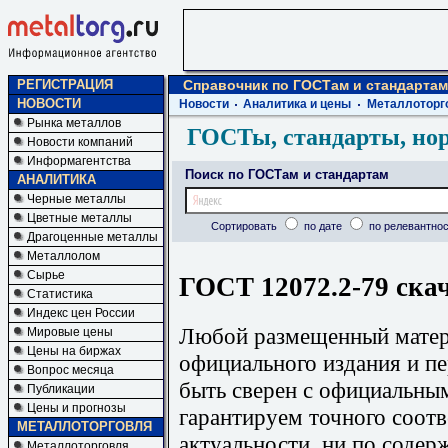
РЕГИСТРАЦИЯ
Справочник по ГОСТам и стандартам
НОВОСТИ
Новости
Аналитика и цены
Металлоторг
Рынка металлов
ГОСТы, стандарты, но
Новости компаний
Информагентства
Поиск по ГОСТам и стандартам
АНАЛИТИКА
Черные металлы
Цветные металлы
Сортировать
по дате
по релевантнос
Драгоценные металлы
Металлолом
Сырье
ГОСТ 12072.2-79 ска
Статистика
Индекс цен России
Любой размещенный матери
Мировые цены
Цены на биржах
официального издания и п
Вопрос месяца
быть сверен с официальны
Публикации
Цены и прогнозы
гарантируем точного соотв
МЕТАЛЛОТОРГОВЛЯ
актуальности, ни по содер
Металлоторговля