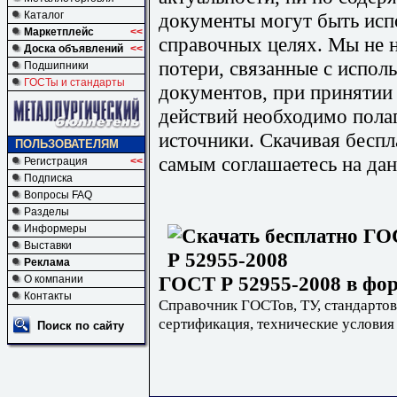
документы могут быть исп
Каталог
Маркетплейс
<<
справочных целях. Мы не н
Доска объявлений
<<
потери, связанные с испо
Подшипники
ГОСТы и стандарты
документов, при принятии
действий необходимо пола
источники. Скачивая бесп
ПОЛЬЗОВАТЕЛЯМ
самым соглашаетесь на дан
Регистрация
<<
Подписка
Вопросы FAQ
Разделы
Информеры
Выставки
Реклама
ГОСТ Р 52955-2008 в фор
О компании
Контакты
Справочник ГОСТов, ТУ, стандартов
сертификация, технические условия
Поиск по сайту