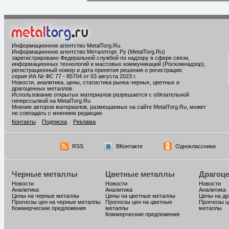
Информационное агентство MetalTorg.Ru
.
Информационное агентство Металлторг. Ру (MetalTorg.Ru)
зарегистрировано Федеральной службой по надзору в сфере связи,
информационных технологий и массовых коммуникаций (Роскомнадзор),
регистрационный номер и дата принятия решения о регистрации:
серия ИА № ФС 77 - 85704 от 03 августа 2023 г.
Новости, аналитика, цены, статистика рынка черных, цветных и
драгоценных металлов.
Использование открытых материалов разрешается с обязательной
гиперссылкой на MetalTorg.Ru
Мнение авторов материалов, размещаемых на сайте MetalTorg.Ru, может
не совпадать с мнением редакции.
Контакты
Подписка
Реклама
RSS
ВКонтакте
Одноклассники
Черные металлы
Цветные металлы
Драгоц
Новости
Новости
Новости
Аналитика
Аналитика
Аналитика
Цены на черные металлы
Цены на цветные металлы
Цены на д
Прогнозы цен на черные металлы
Прогнозы цен на цветные
Прогнозы ц
Коммерческие предложения
металлы
металлы
Коммерческие предложения