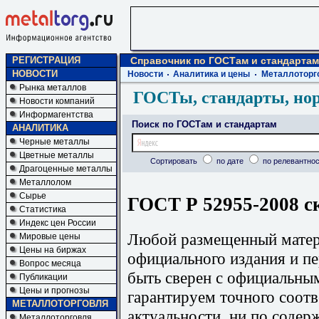
РЕГИСТРАЦИЯ
Справочник по ГОСТам и стандартам
НОВОСТИ
Новости
Аналитика и цены
Металлоторг
Рынка металлов
ГОСТы, стандарты, но
Новости компаний
Информагентства
Поиск по ГОСТам и стандартам
АНАЛИТИКА
Черные металлы
Цветные металлы
Сортировать
по дате
по релевантнос
Драгоценные металлы
Металлолом
Сырье
ГОСТ Р 52955-2008 с
Статистика
Индекс цен России
Любой размещенный матери
Мировые цены
Цены на биржах
официального издания и п
Вопрос месяца
быть сверен с официальны
Публикации
Цены и прогнозы
гарантируем точного соотв
МЕТАЛЛОТОРГОВЛЯ
актуальности, ни по содер
Металлоторговля