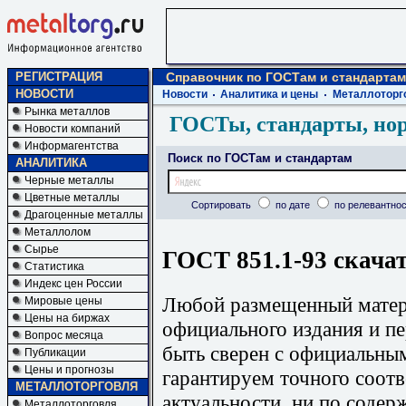
РЕГИСТРАЦИЯ
Справочник по ГОСТам и стандартам
НОВОСТИ
Новости
Аналитика и цены
Металлоторг
Рынка металлов
ГОСТы, стандарты, но
Новости компаний
Информагентства
Поиск по ГОСТам и стандартам
АНАЛИТИКА
Черные металлы
Цветные металлы
Сортировать
по дате
по релевантнос
Драгоценные металлы
Металлолом
Сырье
ГОСТ 851.1-93 скача
Статистика
Индекс цен России
Любой размещенный матери
Мировые цены
Цены на биржах
официального издания и п
Вопрос месяца
быть сверен с официальны
Публикации
Цены и прогнозы
гарантируем точного соотв
МЕТАЛЛОТОРГОВЛЯ
актуальности, ни по содер
Металлоторговля