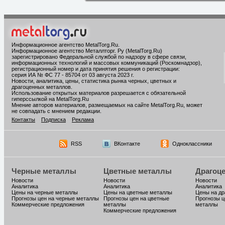
Информационное агентство MetalTorg.Ru
.
Информационное агентство Металлторг. Ру (MetalTorg.Ru)
зарегистрировано Федеральной службой по надзору в сфере связи,
информационных технологий и массовых коммуникаций (Роскомнадзор),
регистрационный номер и дата принятия решения о регистрации:
серия ИА № ФС 77 - 85704 от 03 августа 2023 г.
Новости, аналитика, цены, статистика рынка черных, цветных и
драгоценных металлов.
Использование открытых материалов разрешается с обязательной
гиперссылкой на MetalTorg.Ru
Мнение авторов материалов, размещаемых на сайте MetalTorg.Ru, может
не совпадать с мнением редакции.
Контакты
Подписка
Реклама
RSS
ВКонтакте
Одноклассники
Черные металлы
Цветные металлы
Драгоц
Новости
Новости
Новости
Аналитика
Аналитика
Аналитика
Цены на черные металлы
Цены на цветные металлы
Цены на д
Прогнозы цен на черные металлы
Прогнозы цен на цветные
Прогнозы ц
Коммерческие предложения
металлы
металлы
Коммерческие предложения