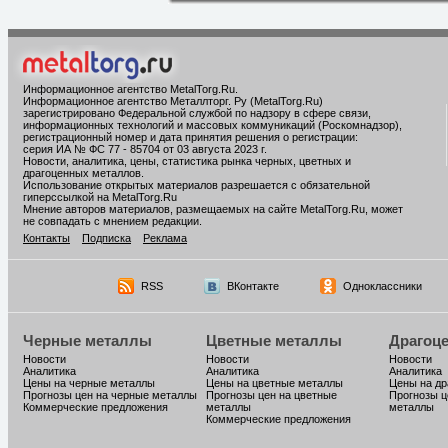
Информационное агентство MetalTorg.Ru
.
Информационное агентство Металлторг. Ру (MetalTorg.Ru)
зарегистрировано Федеральной службой по надзору в сфере связи,
информационных технологий и массовых коммуникаций (Роскомнадзор),
регистрационный номер и дата принятия решения о регистрации:
серия ИА № ФС 77 - 85704 от 03 августа 2023 г.
Новости, аналитика, цены, статистика рынка черных, цветных и
драгоценных металлов.
Использование открытых материалов разрешается с обязательной
гиперссылкой на MetalTorg.Ru
Мнение авторов материалов, размещаемых на сайте MetalTorg.Ru, может
не совпадать с мнением редакции.
Контакты
Подписка
Реклама
RSS
ВКонтакте
Одноклассники
Черные металлы
Цветные металлы
Драгоц
Новости
Новости
Новости
Аналитика
Аналитика
Аналитика
Цены на черные металлы
Цены на цветные металлы
Цены на д
Прогнозы цен на черные металлы
Прогнозы цен на цветные
Прогнозы ц
Коммерческие предложения
металлы
металлы
Коммерческие предложения