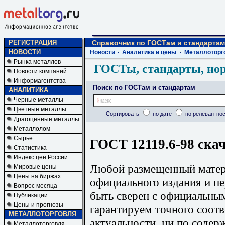
РЕГИСТРАЦИЯ
Справочник по ГОСТам и стандартам
НОВОСТИ
Новости
Аналитика и цены
Металлоторг
Рынка металлов
ГОСТы, стандарты, но
Новости компаний
Информагентства
Поиск по ГОСТам и стандартам
АНАЛИТИКА
Черные металлы
Цветные металлы
Сортировать
по дате
по релевантнос
Драгоценные металлы
Металлолом
Сырье
ГОСТ 12119.6-98 скач
Статистика
Индекс цен России
Любой размещенный матери
Мировые цены
Цены на биржах
официального издания и п
Вопрос месяца
быть сверен с официальны
Публикации
Цены и прогнозы
гарантируем точного соотв
МЕТАЛЛОТОРГОВЛЯ
актуальности, ни по содер
Металлоторговля