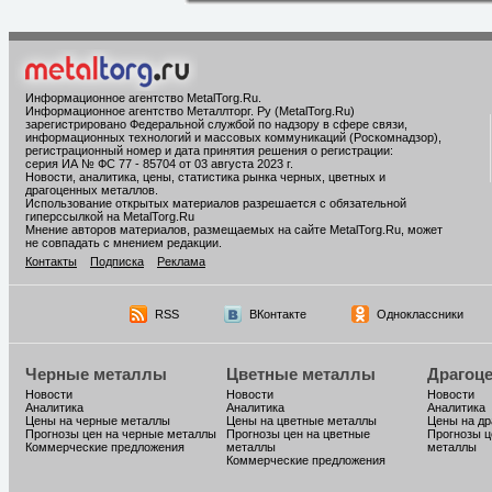
Информационное агентство MetalTorg.Ru
.
Информационное агентство Металлторг. Ру (MetalTorg.Ru)
зарегистрировано Федеральной службой по надзору в сфере связи,
информационных технологий и массовых коммуникаций (Роскомнадзор),
регистрационный номер и дата принятия решения о регистрации:
серия ИА № ФС 77 - 85704 от 03 августа 2023 г.
Новости, аналитика, цены, статистика рынка черных, цветных и
драгоценных металлов.
Использование открытых материалов разрешается с обязательной
гиперссылкой на MetalTorg.Ru
Мнение авторов материалов, размещаемых на сайте MetalTorg.Ru, может
не совпадать с мнением редакции.
Контакты
Подписка
Реклама
RSS
ВКонтакте
Одноклассники
Черные металлы
Цветные металлы
Драгоц
Новости
Новости
Новости
Аналитика
Аналитика
Аналитика
Цены на черные металлы
Цены на цветные металлы
Цены на д
Прогнозы цен на черные металлы
Прогнозы цен на цветные
Прогнозы ц
Коммерческие предложения
металлы
металлы
Коммерческие предложения