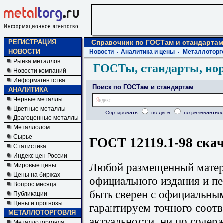
РЕГИСТРАЦИЯ
Справочник по ГОСТам и стандартам
НОВОСТИ
Новости
Аналитика и цены
Металлоторг
Рынка металлов
ГОСТы, стандарты, но
Новости компаний
Информагентства
Поиск по ГОСТам и стандартам
АНАЛИТИКА
Черные металлы
Цветные металлы
Сортировать
по дате
по релевантнос
Драгоценные металлы
Металлолом
Сырье
ГОСТ 12119.1-98 скач
Статистика
Индекс цен России
Любой размещенный матери
Мировые цены
Цены на биржах
официального издания и п
Вопрос месяца
быть сверен с официальны
Публикации
Цены и прогнозы
гарантируем точного соотв
МЕТАЛЛОТОРГОВЛЯ
актуальности, ни по содер
Металлоторговля