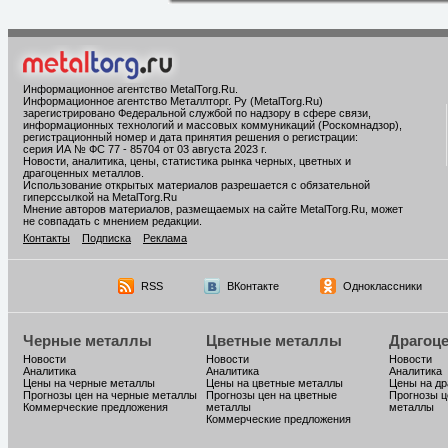
Информационное агентство MetalTorg.Ru
.
Информационное агентство Металлторг. Ру (MetalTorg.Ru)
зарегистрировано Федеральной службой по надзору в сфере связи,
информационных технологий и массовых коммуникаций (Роскомнадзор),
регистрационный номер и дата принятия решения о регистрации:
серия ИА № ФС 77 - 85704 от 03 августа 2023 г.
Новости, аналитика, цены, статистика рынка черных, цветных и
драгоценных металлов.
Использование открытых материалов разрешается с обязательной
гиперссылкой на MetalTorg.Ru
Мнение авторов материалов, размещаемых на сайте MetalTorg.Ru, может
не совпадать с мнением редакции.
Контакты
Подписка
Реклама
RSS
ВКонтакте
Одноклассники
Черные металлы
Цветные металлы
Драгоц
Новости
Новости
Новости
Аналитика
Аналитика
Аналитика
Цены на черные металлы
Цены на цветные металлы
Цены на д
Прогнозы цен на черные металлы
Прогнозы цен на цветные
Прогнозы ц
Коммерческие предложения
металлы
металлы
Коммерческие предложения