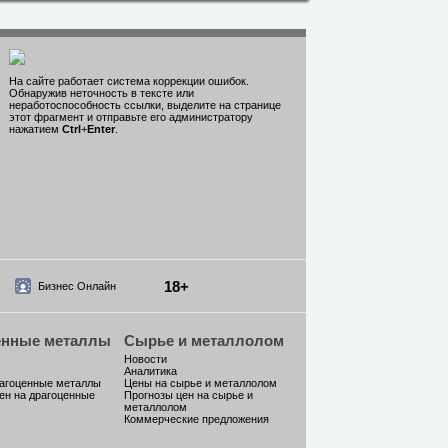
На сайте работает система коррекции ошибок.
Обнаружив неточность в тексте или
неработоспособность ссылки, выделите на странице
этот фрагмент и отправьте его администратору
нажатием
Ctrl
+
Enter
.
18+
Бизнес Онлайн
енные металлы
Сырье и металлолом
Новости
Аналитика
рагоценные металлы
Цены на сырье и металлолом
ен на драгоценные
Прогнозы цен на сырье и
металлолом
Коммерческие предложения