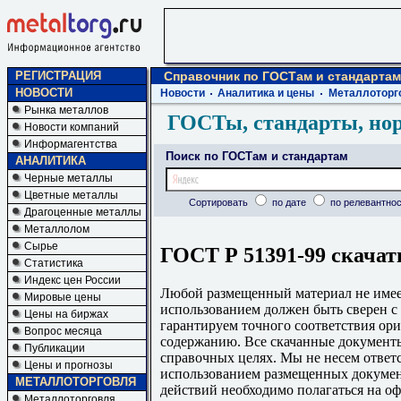
РЕГИСТРАЦИЯ
Справочник по ГОСТам и стандартам
НОВОСТИ
Новости
Аналитика и цены
Металлоторг
Рынка металлов
ГОСТы, стандарты, но
Новости компаний
Информагентства
Поиск по ГОСТам и стандартам
АНАЛИТИКА
Черные металлы
Цветные металлы
Сортировать
по дате
по релевантнос
Драгоценные металлы
Металлолом
Сырье
ГОСТ Р 51391-99 скачат
Статистика
Индекс цен России
Любой размещенный материал не имеет
Мировые цены
использованием должен быть сверен 
Цены на биржах
гарантируем точного соответствия ори
Вопрос месяца
содержанию. Все скачанные документы
Публикации
справочных целях. Мы не несем ответс
Цены и прогнозы
использованием размещенных докумен
МЕТАЛЛОТОРГОВЛЯ
действий необходимо полагаться на о
Металлоторговля