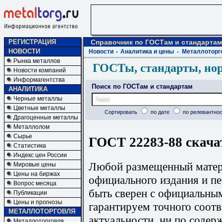
РЕГИСТРАЦИЯ
Справочник по ГОСТам и стандартам
НОВОСТИ
Новости
Аналитика и цены
Металлоторг
Рынка металлов
ГОСТы, стандарты, но
Новости компаний
Информагентства
Поиск по ГОСТам и стандартам
АНАЛИТИКА
Черные металлы
Цветные металлы
Сортировать
по дате
по релевантнос
Драгоценные металлы
Металлолом
Сырье
ГОСТ 22283-88 скача
Статистика
Индекс цен России
Любой размещенный матери
Мировые цены
Цены на биржах
официального издания и п
Вопрос месяца
быть сверен с официальны
Публикации
Цены и прогнозы
гарантируем точного соотв
МЕТАЛЛОТОРГОВЛЯ
актуальности, ни по содер
Металлоторговля