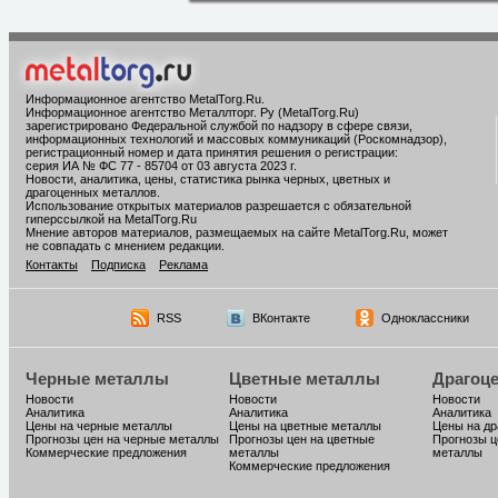
Информационное агентство MetalTorg.Ru
.
Информационное агентство Металлторг. Ру (MetalTorg.Ru)
зарегистрировано Федеральной службой по надзору в сфере связи,
информационных технологий и массовых коммуникаций (Роскомнадзор),
регистрационный номер и дата принятия решения о регистрации:
серия ИА № ФС 77 - 85704 от 03 августа 2023 г.
Новости, аналитика, цены, статистика рынка черных, цветных и
драгоценных металлов.
Использование открытых материалов разрешается с обязательной
гиперссылкой на MetalTorg.Ru
Мнение авторов материалов, размещаемых на сайте MetalTorg.Ru, может
не совпадать с мнением редакции.
Контакты
Подписка
Реклама
RSS
ВКонтакте
Одноклассники
Черные металлы
Цветные металлы
Драгоц
Новости
Новости
Новости
Аналитика
Аналитика
Аналитика
Цены на черные металлы
Цены на цветные металлы
Цены на д
Прогнозы цен на черные металлы
Прогнозы цен на цветные
Прогнозы ц
Коммерческие предложения
металлы
металлы
Коммерческие предложения