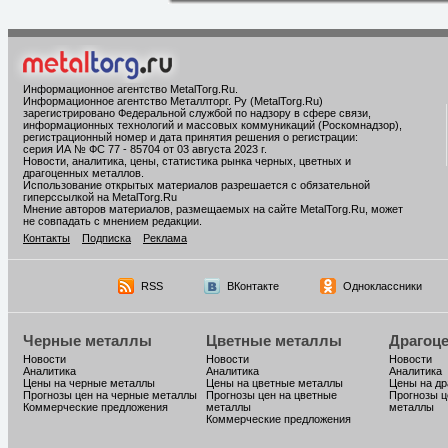
Информационное агентство MetalTorg.Ru
.
Информационное агентство Металлторг. Ру (MetalTorg.Ru)
зарегистрировано Федеральной службой по надзору в сфере связи,
информационных технологий и массовых коммуникаций (Роскомнадзор),
регистрационный номер и дата принятия решения о регистрации:
серия ИА № ФС 77 - 85704 от 03 августа 2023 г.
Новости, аналитика, цены, статистика рынка черных, цветных и
драгоценных металлов.
Использование открытых материалов разрешается с обязательной
гиперссылкой на MetalTorg.Ru
Мнение авторов материалов, размещаемых на сайте MetalTorg.Ru, может
не совпадать с мнением редакции.
Контакты
Подписка
Реклама
RSS
ВКонтакте
Одноклассники
Черные металлы
Цветные металлы
Драгоц
Новости
Новости
Новости
Аналитика
Аналитика
Аналитика
Цены на черные металлы
Цены на цветные металлы
Цены на д
Прогнозы цен на черные металлы
Прогнозы цен на цветные
Прогнозы ц
Коммерческие предложения
металлы
металлы
Коммерческие предложения