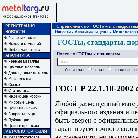
РЕГИСТРАЦИЯ
Справочник по ГОСТам и стандартам
НОВОСТИ
Новости
Аналитика и цены
Металлоторг
Рынка металлов
ГОСТы, стандарты, но
Новости компаний
Информагентства
Поиск по ГОСТам и стандартам
АНАЛИТИКА
Черные металлы
Цветные металлы
Сортировать
по дате
по релевантнос
Драгоценные металлы
Металлолом
Сырье
ГОСТ Р 22.1.10-2002 
Статистика
Индекс цен России
Любой размещенный матери
Мировые цены
Цены на биржах
официального издания и п
Вопрос месяца
быть сверен с официальны
Публикации
Цены и прогнозы
гарантируем точного соотв
МЕТАЛЛОТОРГОВЛЯ
актуальности, ни по содер
Металлоторговля