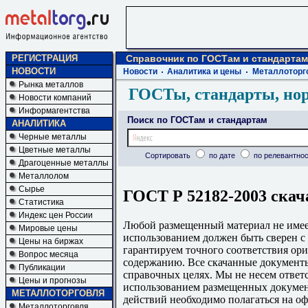
РЕГИСТРАЦИЯ
Справочник по ГОСТам и стандартам
НОВОСТИ
Новости
Аналитика и цены
Металлоторг
Рынка металлов
ГОСТы, стандарты, но
Новости компаний
Информагентства
Поиск по ГОСТам и стандартам
АНАЛИТИКА
Черные металлы
Цветные металлы
Сортировать
по дате
по релевантнос
Драгоценные металлы
Металлолом
Сырье
ГОСТ Р 52182-2003 скач
Статистика
Индекс цен России
Любой размещенный материал не имеет
Мировые цены
использованием должен быть сверен 
Цены на биржах
гарантируем точного соответствия ори
Вопрос месяца
содержанию. Все скачанные документы
Публикации
справочных целях. Мы не несем ответс
Цены и прогнозы
использованием размещенных докумен
МЕТАЛЛОТОРГОВЛЯ
действий необходимо полагаться на о
Металлоторговля