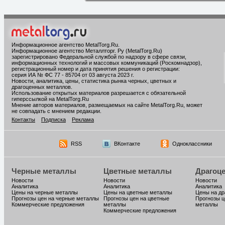
Информационное агентство MetalTorg.Ru
.
Информационное агентство Металлторг. Ру (MetalTorg.Ru)
зарегистрировано Федеральной службой по надзору в сфере связи,
информационных технологий и массовых коммуникаций (Роскомнадзор),
регистрационный номер и дата принятия решения о регистрации:
серия ИА № ФС 77 - 85704 от 03 августа 2023 г.
Новости, аналитика, цены, статистика рынка черных, цветных и
драгоценных металлов.
Использование открытых материалов разрешается с обязательной
гиперссылкой на MetalTorg.Ru
Мнение авторов материалов, размещаемых на сайте MetalTorg.Ru, может
не совпадать с мнением редакции.
Контакты
Подписка
Реклама
RSS
ВКонтакте
Одноклассники
Черные металлы
Цветные металлы
Драгоц
Новости
Новости
Новости
Аналитика
Аналитика
Аналитика
Цены на черные металлы
Цены на цветные металлы
Цены на д
Прогнозы цен на черные металлы
Прогнозы цен на цветные
Прогнозы ц
Коммерческие предложения
металлы
металлы
Коммерческие предложения