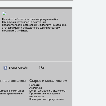
На сайте работает система коррекции ошибок.
Обнаружив неточность в тексте или
неработоспособность ссылки, выделите на странице
этот фрагмент и отправьте его администратору
нажатием
Ctrl
+
Enter
.
18+
Бизнес Онлайн
енные металлы
Сырье и металлолом
Новости
Аналитика
рагоценные металлы
Цены на сырье и металлолом
ен на драгоценные
Прогнозы цен на сырье и
металлолом
Коммерческие предложения