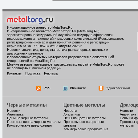
Информационное агентство MetalTorg.Ru
.
Информационное агентство Металлторг. Ру (MetalTorg.Ru)
зарегистрировано Федеральной службой по надзору в сфере связи,
информационных технологий и массовых коммуникаций (Роскомнадзор),
регистрационный номер и дата принятия решения о регистрации:
серия ИА № ФС 77 - 85704 от 03 августа 2023 г.
Новости, аналитика, цены, статистика рынка черных, цветных и
драгоценных металлов.
Использование открытых материалов разрешается с обязательной
гиперссылкой на MetalTorg.Ru
Мнение авторов материалов, размещаемых на сайте MetalTorg.Ru, может
не совпадать с мнением редакции.
Контакты
Подписка
Реклама
RSS
ВКонтакте
Одноклассники
Черные металлы
Цветные металлы
Драгоц
Новости
Новости
Новости
Аналитика
Аналитика
Аналитика
Цены на черные металлы
Цены на цветные металлы
Цены на д
Прогнозы цен на черные металлы
Прогнозы цен на цветные
Прогнозы ц
Коммерческие предложения
металлы
металлы
Коммерческие предложения