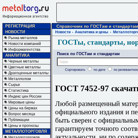
РЕГИСТРАЦИЯ
Справочник по ГОСТам и стандартам
НОВОСТИ
Новости
Аналитика и цены
Металлоторг
Рынка металлов
ГОСТы, стандарты, но
Новости компаний
Информагентства
Поиск по ГОСТам и стандартам
АНАЛИТИКА
Черные металлы
Цветные металлы
Сортировать
по дате
по релевантнос
Драгоценные металлы
Металлолом
Сырье
ГОСТ 7452-97 скачат
Статистика
Индекс цен России
Любой размещенный матери
Мировые цены
Цены на биржах
официального издания и п
Вопрос месяца
быть сверен с официальны
Публикации
Цены и прогнозы
гарантируем точного соотв
МЕТАЛЛОТОРГОВЛЯ
актуальности, ни по содер
Металлоторговля