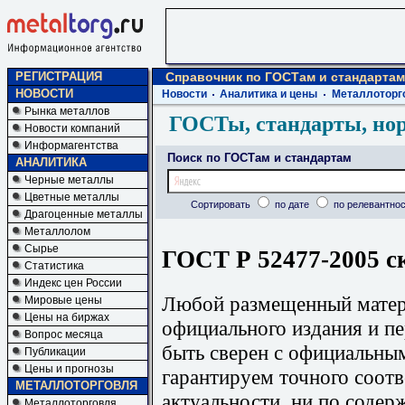
РЕГИСТРАЦИЯ
Справочник по ГОСТам и стандартам
НОВОСТИ
Новости
Аналитика и цены
Металлоторг
Рынка металлов
ГОСТы, стандарты, но
Новости компаний
Информагентства
Поиск по ГОСТам и стандартам
АНАЛИТИКА
Черные металлы
Цветные металлы
Сортировать
по дате
по релевантнос
Драгоценные металлы
Металлолом
Сырье
ГОСТ Р 52477-2005 с
Статистика
Индекс цен России
Любой размещенный матери
Мировые цены
Цены на биржах
официального издания и п
Вопрос месяца
быть сверен с официальны
Публикации
Цены и прогнозы
гарантируем точного соотв
МЕТАЛЛОТОРГОВЛЯ
актуальности, ни по содер
Металлоторговля