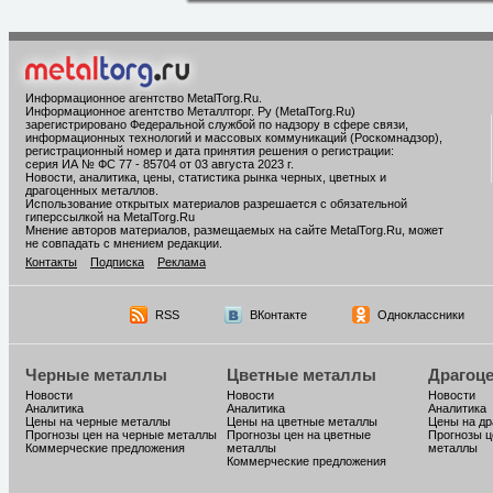
Информационное агентство MetalTorg.Ru
.
Информационное агентство Металлторг. Ру (MetalTorg.Ru)
зарегистрировано Федеральной службой по надзору в сфере связи,
информационных технологий и массовых коммуникаций (Роскомнадзор),
регистрационный номер и дата принятия решения о регистрации:
серия ИА № ФС 77 - 85704 от 03 августа 2023 г.
Новости, аналитика, цены, статистика рынка черных, цветных и
драгоценных металлов.
Использование открытых материалов разрешается с обязательной
гиперссылкой на MetalTorg.Ru
Мнение авторов материалов, размещаемых на сайте MetalTorg.Ru, может
не совпадать с мнением редакции.
Контакты
Подписка
Реклама
RSS
ВКонтакте
Одноклассники
Черные металлы
Цветные металлы
Драгоц
Новости
Новости
Новости
Аналитика
Аналитика
Аналитика
Цены на черные металлы
Цены на цветные металлы
Цены на д
Прогнозы цен на черные металлы
Прогнозы цен на цветные
Прогнозы ц
Коммерческие предложения
металлы
металлы
Коммерческие предложения