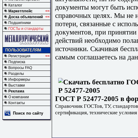
документы могут быть исп
Каталог
Маркетплейс
<<
справочных целях. Мы не н
Доска объявлений
<<
потери, связанные с испо
Подшипники
ГОСТы и стандарты
документов, при принятии
действий необходимо пола
источники. Скачивая бесп
ПОЛЬЗОВАТЕЛЯМ
самым соглашаетесь на дан
Регистрация
<<
Подписка
Вопросы FAQ
Разделы
Информеры
Выставки
Реклама
ГОСТ Р 52477-2005 в фор
О компании
Контакты
Справочник ГОСТов, ТУ, стандартов
сертификация, технические условия
Поиск по сайту