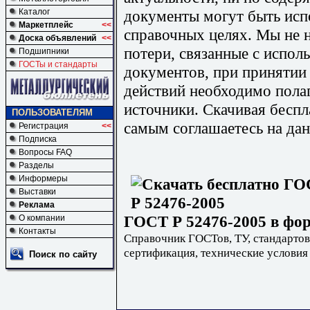
документы могут быть исп
Каталог
Маркетплейс
<<
справочных целях. Мы не н
Доска объявлений
<<
потери, связанные с испо
Подшипники
ГОСТы и стандарты
документов, при принятии
действий необходимо пола
источники. Скачивая бесп
ПОЛЬЗОВАТЕЛЯМ
самым соглашаетесь на дан
Регистрация
<<
Подписка
Вопросы FAQ
Разделы
Информеры
Выставки
Реклама
ГОСТ Р 52476-2005 в фор
О компании
Контакты
Справочник ГОСТов, ТУ, стандартов
сертификация, технические условия
Поиск по сайту