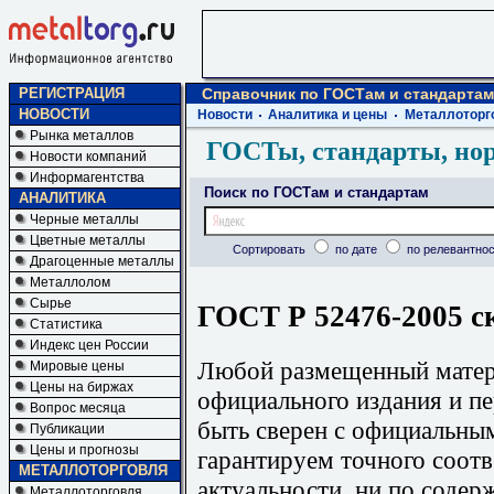
РЕГИСТРАЦИЯ
Справочник по ГОСТам и стандартам
НОВОСТИ
Новости
Аналитика и цены
Металлоторг
Рынка металлов
ГОСТы, стандарты, но
Новости компаний
Информагентства
Поиск по ГОСТам и стандартам
АНАЛИТИКА
Черные металлы
Цветные металлы
Сортировать
по дате
по релевантнос
Драгоценные металлы
Металлолом
Сырье
ГОСТ Р 52476-2005 с
Статистика
Индекс цен России
Любой размещенный матери
Мировые цены
Цены на биржах
официального издания и п
Вопрос месяца
быть сверен с официальны
Публикации
Цены и прогнозы
гарантируем точного соотв
МЕТАЛЛОТОРГОВЛЯ
актуальности, ни по содер
Металлоторговля