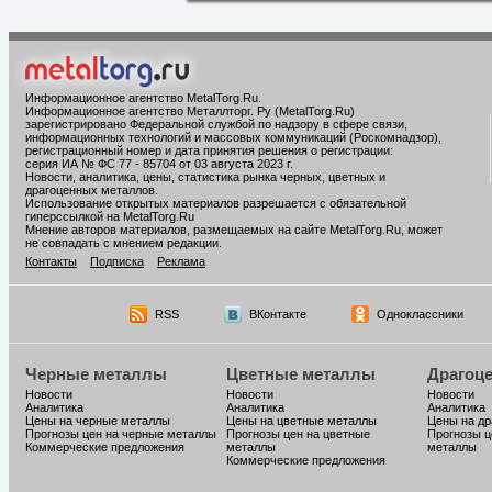
Информационное агентство MetalTorg.Ru
.
Информационное агентство Металлторг. Ру (MetalTorg.Ru)
зарегистрировано Федеральной службой по надзору в сфере связи,
информационных технологий и массовых коммуникаций (Роскомнадзор),
регистрационный номер и дата принятия решения о регистрации:
серия ИА № ФС 77 - 85704 от 03 августа 2023 г.
Новости, аналитика, цены, статистика рынка черных, цветных и
драгоценных металлов.
Использование открытых материалов разрешается с обязательной
гиперссылкой на MetalTorg.Ru
Мнение авторов материалов, размещаемых на сайте MetalTorg.Ru, может
не совпадать с мнением редакции.
Контакты
Подписка
Реклама
RSS
ВКонтакте
Одноклассники
Черные металлы
Цветные металлы
Драгоц
Новости
Новости
Новости
Аналитика
Аналитика
Аналитика
Цены на черные металлы
Цены на цветные металлы
Цены на д
Прогнозы цен на черные металлы
Прогнозы цен на цветные
Прогнозы ц
Коммерческие предложения
металлы
металлы
Коммерческие предложения