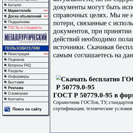
документы могут быть исп
Каталог
Маркетплейс
<<
справочных целях. Мы не н
Доска объявлений
<<
потери, связанные с испо
Подшипники
ГОСТы и стандарты
документов, при принятии
действий необходимо пола
источники. Скачивая бесп
ПОЛЬЗОВАТЕЛЯМ
самым соглашаетесь на дан
Регистрация
<<
Подписка
Вопросы FAQ
Разделы
Информеры
Выставки
Реклама
ГОСТ Р 50779.0-95 в фор
О компании
Контакты
Справочник ГОСТов, ТУ, стандартов
сертификация, технические условия
Поиск по сайту