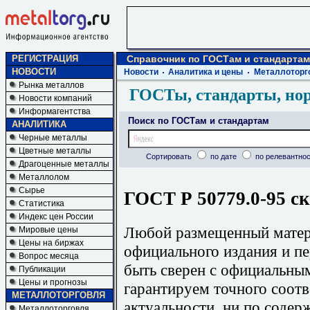
РЕГИСТРАЦИЯ
Справочник по ГОСТам и стандартам
НОВОСТИ
Новости
Аналитика и цены
Металлоторг
Рынка металлов
ГОСТы, стандарты, но
Новости компаний
Информагентства
Поиск по ГОСТам и стандартам
АНАЛИТИКА
Черные металлы
Цветные металлы
Сортировать
по дате
по релевантнос
Драгоценные металлы
Металлолом
Сырье
ГОСТ Р 50779.0-95 ск
Статистика
Индекс цен России
Любой размещенный матери
Мировые цены
Цены на биржах
официального издания и п
Вопрос месяца
быть сверен с официальны
Публикации
Цены и прогнозы
гарантируем точного соотв
МЕТАЛЛОТОРГОВЛЯ
актуальности, ни по содер
Металлоторговля