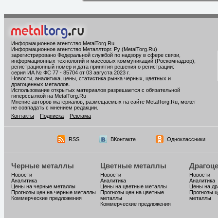
Информационное агентство MetalTorg.Ru
.
Информационное агентство Металлторг. Ру (MetalTorg.Ru)
зарегистрировано Федеральной службой по надзору в сфере связи,
информационных технологий и массовых коммуникаций (Роскомнадзор),
регистрационный номер и дата принятия решения о регистрации:
серия ИА № ФС 77 - 85704 от 03 августа 2023 г.
Новости, аналитика, цены, статистика рынка черных, цветных и
драгоценных металлов.
Использование открытых материалов разрешается с обязательной
гиперссылкой на MetalTorg.Ru
Мнение авторов материалов, размещаемых на сайте MetalTorg.Ru, может
не совпадать с мнением редакции.
Контакты
Подписка
Реклама
RSS
ВКонтакте
Одноклассники
Черные металлы
Цветные металлы
Драгоц
Новости
Новости
Новости
Аналитика
Аналитика
Аналитика
Цены на черные металлы
Цены на цветные металлы
Цены на д
Прогнозы цен на черные металлы
Прогнозы цен на цветные
Прогнозы ц
Коммерческие предложения
металлы
металлы
Коммерческие предложения