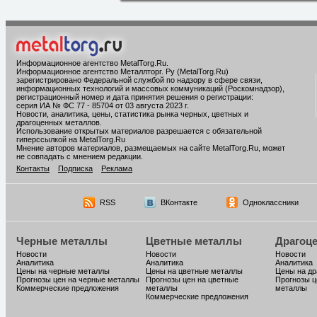
Информационное агентство MetalTorg.Ru
.
Информационное агентство Металлторг. Ру (MetalTorg.Ru)
зарегистрировано Федеральной службой по надзору в сфере связи,
информационных технологий и массовых коммуникаций (Роскомнадзор),
регистрационный номер и дата принятия решения о регистрации:
серия ИА № ФС 77 - 85704 от 03 августа 2023 г.
Новости, аналитика, цены, статистика рынка черных, цветных и
драгоценных металлов.
Использование открытых материалов разрешается с обязательной
гиперссылкой на MetalTorg.Ru
Мнение авторов материалов, размещаемых на сайте MetalTorg.Ru, может
не совпадать с мнением редакции.
Контакты
Подписка
Реклама
RSS
ВКонтакте
Одноклассники
Черные металлы
Цветные металлы
Драгоц
Новости
Новости
Новости
Аналитика
Аналитика
Аналитика
Цены на черные металлы
Цены на цветные металлы
Цены на д
Прогнозы цен на черные металлы
Прогнозы цен на цветные
Прогнозы ц
Коммерческие предложения
металлы
металлы
Коммерческие предложения