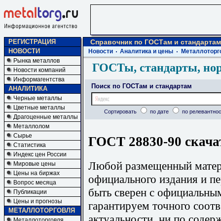
РЕГИСТРАЦИЯ
Справочник по ГОСТам и стандартам
НОВОСТИ
Новости
Аналитика и цены
Металлоторг
Рынка металлов
ГОСТы, стандарты, но
Новости компаний
Информагентства
Поиск по ГОСТам и стандартам
АНАЛИТИКА
Черные металлы
Цветные металлы
Сортировать
по дате
по релевантнос
Драгоценные металлы
Металлолом
Сырье
ГОСТ 28830-90 скача
Статистика
Индекс цен России
Любой размещенный матери
Мировые цены
Цены на биржах
официального издания и п
Вопрос месяца
быть сверен с официальны
Публикации
Цены и прогнозы
гарантируем точного соотв
МЕТАЛЛОТОРГОВЛЯ
актуальности, ни по содер
Металлоторговля