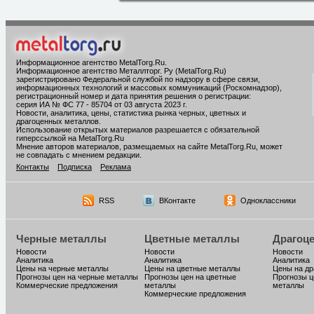
Информационное агентство MetalTorg.Ru
.
Информационное агентство Металлторг. Ру (MetalTorg.Ru)
зарегистрировано Федеральной службой по надзору в сфере связи,
информационных технологий и массовых коммуникаций (Роскомнадзор),
регистрационный номер и дата принятия решения о регистрации:
серия ИА № ФС 77 - 85704 от 03 августа 2023 г.
Новости, аналитика, цены, статистика рынка черных, цветных и
драгоценных металлов.
Использование открытых материалов разрешается с обязательной
гиперссылкой на MetalTorg.Ru
Мнение авторов материалов, размещаемых на сайте MetalTorg.Ru, может
не совпадать с мнением редакции.
Контакты
Подписка
Реклама
RSS
ВКонтакте
Одноклассники
Черные металлы
Цветные металлы
Драгоц
Новости
Новости
Новости
Аналитика
Аналитика
Аналитика
Цены на черные металлы
Цены на цветные металлы
Цены на д
Прогнозы цен на черные металлы
Прогнозы цен на цветные
Прогнозы ц
Коммерческие предложения
металлы
металлы
Коммерческие предложения