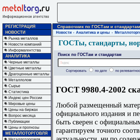
РЕГИСТРАЦИЯ
Справочник по ГОСТам и стандартам
НОВОСТИ
Новости
Аналитика и цены
Металлоторг
Рынка металлов
ГОСТы, стандарты, но
Новости компаний
Информагентства
Поиск по ГОСТам и стандартам
АНАЛИТИКА
Черные металлы
Цветные металлы
Сортировать
по дате
по релевантнос
Драгоценные металлы
Металлолом
Сырье
ГОСТ 9980.4-2002 ск
Статистика
Индекс цен России
Любой размещенный матери
Мировые цены
Цены на биржах
официального издания и п
Вопрос месяца
быть сверен с официальны
Публикации
Цены и прогнозы
гарантируем точного соотв
МЕТАЛЛОТОРГОВЛЯ
актуальности, ни по содер
Металлоторговля