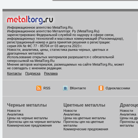
Информационное агентство MetalTorg.Ru
.
Информационное агентство Металлторг. Ру (MetalTorg.Ru)
зарегистрировано Федеральной службой по надзору в сфере связи,
информационных технологий и массовых коммуникаций (Роскомнадзор),
регистрационный номер и дата принятия решения о регистрации:
серия ИА № ФС 77 - 85704 от 03 августа 2023 г.
Новости, аналитика, цены, статистика рынка черных, цветных и
драгоценных металлов.
Использование открытых материалов разрешается с обязательной
гиперссылкой на MetalTorg.Ru
Мнение авторов материалов, размещаемых на сайте MetalTorg.Ru, может
не совпадать с мнением редакции.
Контакты
Подписка
Реклама
RSS
ВКонтакте
Одноклассники
Черные металлы
Цветные металлы
Драгоц
Новости
Новости
Новости
Аналитика
Аналитика
Аналитика
Цены на черные металлы
Цены на цветные металлы
Цены на д
Прогнозы цен на черные металлы
Прогнозы цен на цветные
Прогнозы ц
Коммерческие предложения
металлы
металлы
Коммерческие предложения