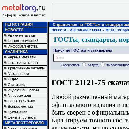
РЕГИСТРАЦИЯ
Справочник по ГОСТам и стандартам
НОВОСТИ
Новости
Аналитика и цены
Металлоторг
Рынка металлов
ГОСТы, стандарты, но
Новости компаний
Информагентства
Поиск по ГОСТам и стандартам
АНАЛИТИКА
Черные металлы
Цветные металлы
Сортировать
по дате
по релевантнос
Драгоценные металлы
Металлолом
Сырье
ГОСТ 21121-75 скача
Статистика
Индекс цен России
Любой размещенный матери
Мировые цены
Цены на биржах
официального издания и п
Вопрос месяца
быть сверен с официальны
Публикации
Цены и прогнозы
гарантируем точного соотв
МЕТАЛЛОТОРГОВЛЯ
актуальности, ни по содер
Металлоторговля